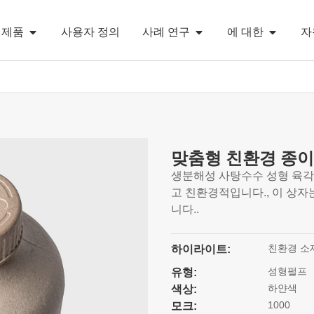
제품
사용자 정의
사례 연구
에 대한
자
맞춤형 친환경 종이
생분해성 사탕수수 성형 육각
고 친환경적입니다., 이 상
니다..
친환경 소
하이라이트:
성형펄프
유형:
하얀색
색상:
1000
모크: