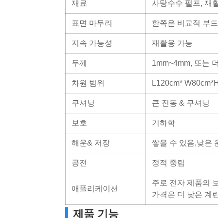
재료
사탕수수 펄프, 재활
표면 마무리
한쪽은 비교적 부드
지속 가능성
재활용 가능
두께
1mm~4mm, 또는 
차원 범위
L120cm* W80cm*
쿠셔닝
큰 진동 & 쿠셔닝
보호
기하학
해운& 저장
쌓을 수 있음,낮은 
공전
정적 중립
주로 전자 제품의 보
애플리케이션
가격은 더 낮은 계란
제품 기능