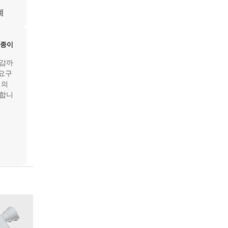
계
 종이
마감까
 요구
정의
공합니