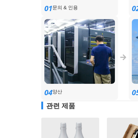
01
0
문의 & 인용
04
0
양산
관련 제품