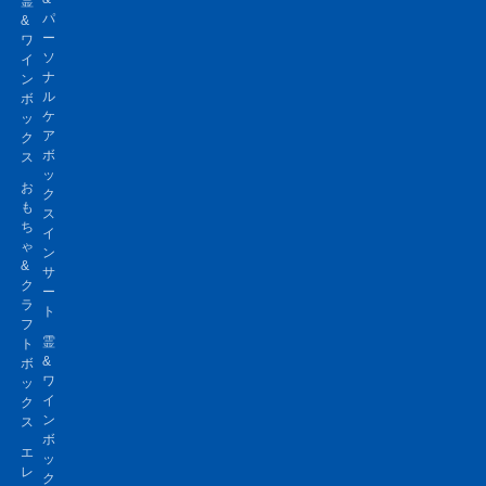
霊
パ
&
ー
ワ
ソ
イ
ナ
ン
ル
ボ
ケ
ッ
ア
ク
ボ
ス
ッ
お
ク
も
ス
ち
イ
ゃ
ン
&
サ
ク
ー
ラ
ト
フ
霊
ト
&
ボ
ワ
ッ
イ
ク
ン
ス
ボ
エ
ッ
レ
ク