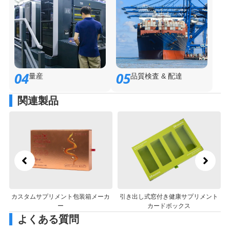
04
05
量産
品質検査 & 配達
関連製品
メント包装箱メーカ
引き出し式窓付き健康サプリメント
洗練された & 豪華
ー
カードボックス
ドボック
よくある質問