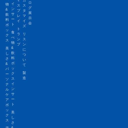
ィ
カ
ロ
イ
物
ス
ス
グ
ン
&
プ
タ
展
サ
飲
レ
マ
示
ー
料
イ
イ
会
ト
ボ
ズ
ト
ッ
食
ラ
リ
ク
べ
ン
ス
ス
物
プ
ン
&
美
に
飲
し
つ
料
さ
い
ボ
&
て
ッ
パ
製
ク
ー
造
ス
ソ
イ
ナ
ン
ル
サ
ケ
ー
ア
ト
ボ
ッ
美
ク
し
ス
さ
&