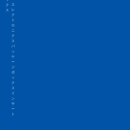
エ
ク
レ
ス
ク
ト
ロ
ニ
ク
ス
パ
ッ
ケ
ー
ジ
ボ
ッ
ク
ス
イ
ン
サ
ー
ト