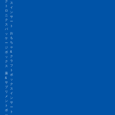
ク
ス
ト
イ
ロ
ン
ニ
サ
ク
ー
ス
ト
パ
お
ッ
も
ケ
ち
ー
ゃ
ジ
&
ボ
ク
ッ
ラ
ク
フ
ス
ト
薬
ボ
&
ッ
サ
ク
プ
ス
リ
イ
メ
ン
ン
サ
ト
ー
ボ
ト
ッ