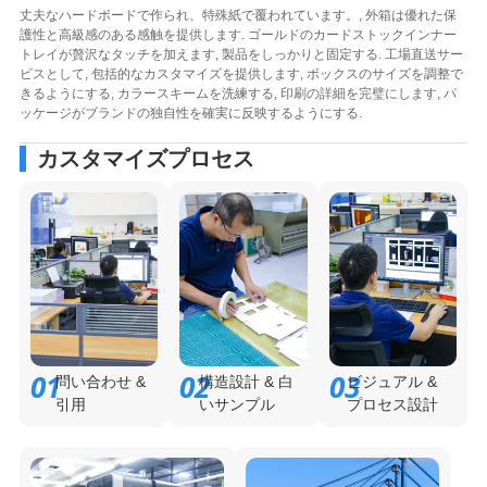
丈夫なハードボードで作られ、特殊紙で覆われています。, 外箱は優れた保
護性と高級感のある感触を提供します. ゴールドのカードストックインナー
トレイが贅沢なタッチを加えます, 製品をしっかりと固定する. 工場直送サー
ビスとして, 包括的なカスタマイズを提供します, ボックスのサイズを調整で
きるようにする, カラースキームを洗練する, 印刷の詳細を完璧にします, パ
ッケージがブランドの独自性を確実に反映するようにする.
カスタマイズプロセス
01
02
03
問い合わせ &
構造設計 & 白
ビジュアル &
引用
いサンプル
プロセス設計