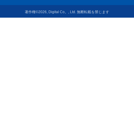
著作権©2026, Digital Co。, Ltd. 無断転載を禁じます