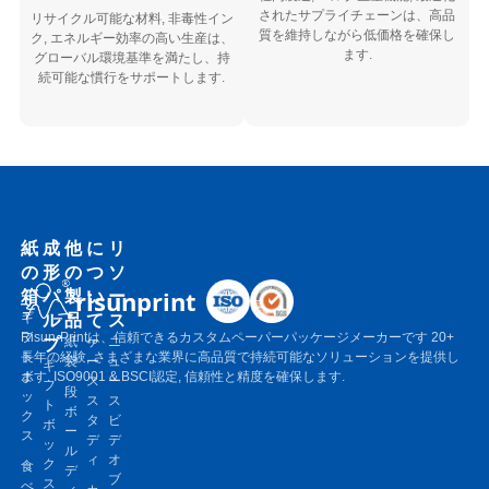
されたサプライチェーンは、高品
リサイクル可能な材料, 非毒性イン
質を維持しながら低価格を確保し
ク, エネルギー効率の高い生産は、
ます.
グローバル環境基準を満たし、持
続可能な慣行をサポートします.
紙
成
他
に
リ
の
形
の
つ
ソ
箱
パ
製
い
ー
risunprint
ル
品
て
ス
ギ
フ
Risun-Printは、信頼できるカスタムペーパーパッケージメーカーです 20+
プ
紙
ケ
ニ
ト
長年の経験, さまざまな業界に高品質で持続可能なソリューションを提供し
袋
ー
ュ
ギ
ボ
ます. ISO9001 & BSCI認定, 信頼性と精度を確保します.
ス
ー
フ
段
ッ
ス
ス
ト
ボ
ク
タ
ビ
ボ
ー
ス
デ
デ
ッ
ル
ィ
オ
ク
食
デ
ブ
ス
べ