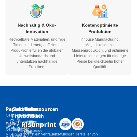
Nachhaltig & Öko-
Kostenoptimierte
Innovation
Produktion
Recycelbare Materialien, ungiftige
Inhouse Manufacturing,
Tinten, und energieeffiziente
Möglichkeiten zur
Produktion erfüllen die globalen
Massenproduktion, und optimierte
Umweltstandards und
Lieferketten sorgen für niedrige
unterstützen nachhaltige
Preise bei gleichzeitig hoher
Praktiken.
Qualität.
Papierkästen
Geformtes
Andere
Um
Ressourcen
Fruchtfleisch
Produkte
Geschenkboxen
Fallstudien
N
a
Risunprint
Geschenkbox
Papiertüten
Essen &
Anpassung
c
-Einsätze
Getränkboxen
Kartonanzeige
h
Über
RISUN-PRINT ist ein vertrauenswürdiger Hersteller von
Essen &
ri
Schönheit &
Risun