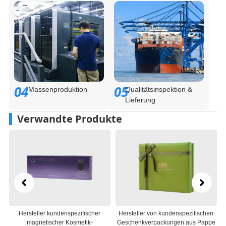
04
05
Massenproduktion
Qualitätsinspektion &
Lieferung
Verwandte Produkte
Hersteller kundenspezifischer
Hersteller von kundenspezifischen
Her
magnetischer Kosmetik-
Geschenkverpackungen aus Pappe
Ge