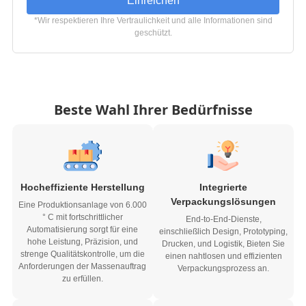
*Wir respektieren Ihre Vertraulichkeit und alle Informationen sind
geschützt.
Beste Wahl Ihrer Bedürfnisse
Hocheffiziente Herstellung
Integrierte
Verpackungslösungen
Eine Produktionsanlage von 6.000
° C mit fortschrittlicher
End-to-End-Dienste,
Automatisierung sorgt für eine
einschließlich Design, Prototyping,
hohe Leistung, Präzision, und
Drucken, und Logistik, Bieten Sie
strenge Qualitätskontrolle, um die
einen nahtlosen und effizienten
Anforderungen der Massenauftrag
Verpackungsprozess an.
zu erfüllen.