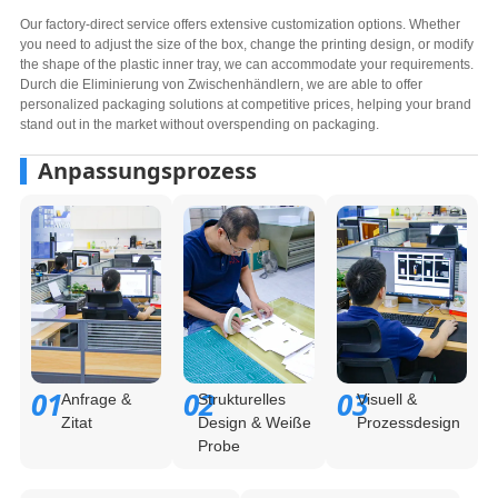
Our factory-direct service offers extensive customization options
.
Whether
you need to adjust the size of the box
,
change the printing design
,
or modify
the shape of the plastic inner tray
,
we can accommodate your requirements
.
Durch die Eliminierung von Zwischenhändlern,
we are able to offer
personalized packaging solutions at competitive prices
,
helping your brand
stand out in the market without overspending on packaging
.
Anpassungsprozess
01
02
03
Anfrage &
Strukturelles
Visuell &
Zitat
Design & Weiße
Prozessdesign
Probe