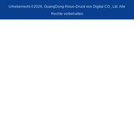
Urheberrecht ©2026, GuangDong Risun-Druck von Digital CO., Ltd. Alle
Rechte vorbehalten