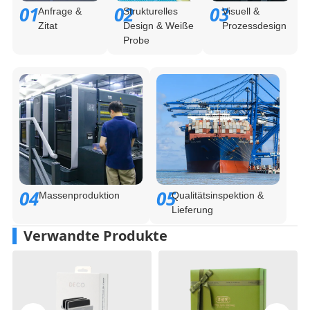
01
02
03
Anfrage &
Strukturelles
Visuell &
Zitat
Design & Weiße
Prozessdesign
Probe
04
05
Massenproduktion
Qualitätsinspektion &
Lieferung
Verwandte Produkte