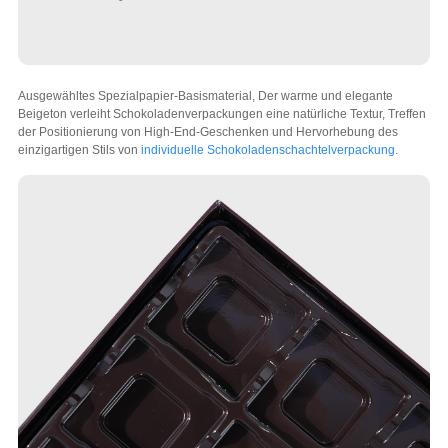
Ausgewähltes Spezialpapier-Basismaterial, Der warme und elegante
Beigeton verleiht Schokoladenverpackungen eine natürliche Textur, Treffen
der Positionierung von High-End-Geschenken und Hervorhebung des
einzigartigen Stils von
individuelle Schokoladenschachtelverpackung
.