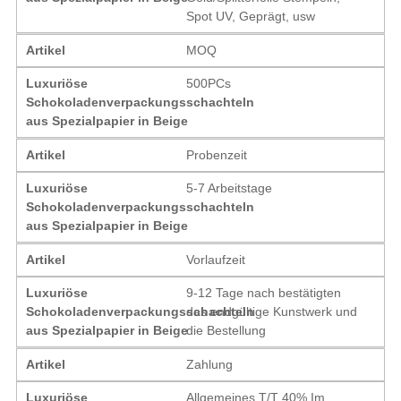
Spot UV, Geprägt, usw
Artikel
MOQ
Luxuriöse
500PCs
Schokoladenverpackungsschachteln
aus Spezialpapier in Beige
Artikel
Probenzeit
Luxuriöse
5-7 Arbeitstage
Schokoladenverpackungsschachteln
aus Spezialpapier in Beige
Artikel
Vorlaufzeit
Luxuriöse
9-12 Tage nach bestätigten
Schokoladenverpackungsschachteln
das endgültige Kunstwerk und
aus Spezialpapier in Beige
die Bestellung
Artikel
Zahlung
Luxuriöse
Allgemeines T/T 40% Im