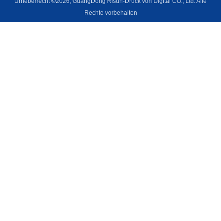
Urheberrecht ©2026, GuangDong Risun-Druck von Digital CO., Ltd. Alle
Rechte vorbehalten