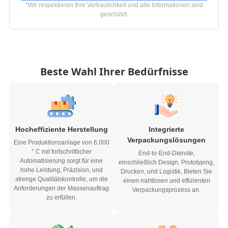
*Wir respektieren Ihre Vertraulichkeit und alle Informationen sind
geschützt.
Beste Wahl Ihrer Bedürfnisse
Hocheffiziente Herstellung
Integrierte
Verpackungslösungen
Eine Produktionsanlage von 6.000
° C mit fortschrittlicher
End-to-End-Dienste,
Automatisierung sorgt für eine
einschließlich Design, Prototyping,
hohe Leistung, Präzision, und
Drucken, und Logistik, Bieten Sie
strenge Qualitätskontrolle, um die
einen nahtlosen und effizienten
Anforderungen der Massenauftrag
Verpackungsprozess an.
zu erfüllen.