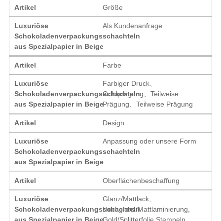
Artikel
Größe
Luxuriöse
Als Kundenanfrage
Schokoladenverpackungsschachteln
aus Spezialpapier in Beige
Artikel
Farbe
Luxuriöse
Farbiger Druck、
Schokoladenverpackungsschachteln
Goldprägung、Teilweise
aus Spezialpapier in Beige
Prägung、Teilweise Prägung
Artikel
Design
Luxuriöse
Anpassung oder unsere Form
Schokoladenverpackungsschachteln
aus Spezialpapier in Beige
Artikel
Oberflächenbeschaffung
Luxuriöse
Glanz/Mattlack,
Schokoladenverpackungsschachteln
Hochglanz/Mattlaminierung,
aus Spezialpapier in Beige
Gold/Splitterfolie Stempeln,