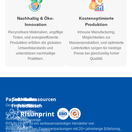
Nachhaltig & Öko-
Kostenoptimierte
Innovation
Produktion
Recycelbare Materialien, ungiftige
Inhouse Manufacturing,
Tinten, und energieeffiziente
Möglichkeiten zur
Produktion erfüllen die globalen
Massenproduktion, und optimierte
Umweltstandards und
Lieferketten sorgen für niedrige
unterstützen nachhaltige
Preise bei gleichzeitig hoher
Praktiken.
Qualität.
Papierkästen
Geformtes
Andere
Um
Ressourcen
Fruchtfleisch
Produkte
Geschenkboxen
Fallstudien
N
a
Risunprint
Geschenkbox
Papiertüten
Essen &
Anpassung
c
-Einsätze
Getränkboxen
Kartonanzeige
h
Über
RISUN-PRINT ist ein vertrauenswürdiger Hersteller von
Essen &
ri
Schönheit &
Risun
Karten
kundenspezifischen Papierverpackungen mit 20+ jahrelange Erfahrung,
Getränkekasteneinsätze
c