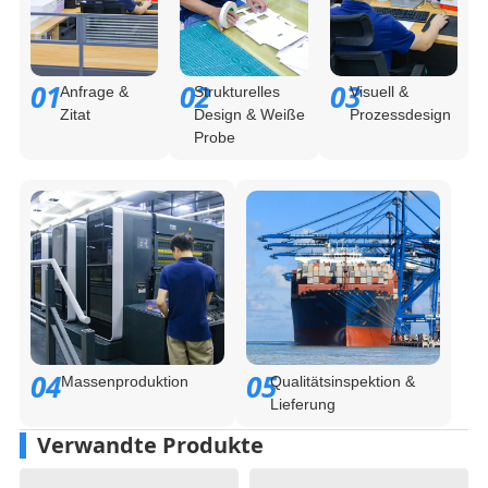
01
02
03
Anfrage &
Strukturelles
Visuell &
Zitat
Design & Weiße
Prozessdesign
Probe
04
05
Massenproduktion
Qualitätsinspektion &
Lieferung
Verwandte Produkte