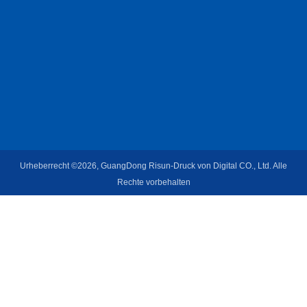
Urheberrecht ©2026, GuangDong Risun-Druck von Digital CO., Ltd. Alle
Rechte vorbehalten