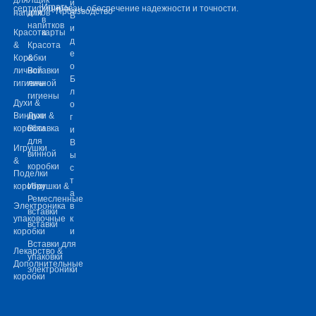
и
Играть
сертифицирован, обеспечение надежности и точности.
Производство
напитков
для
В
в
напитков
и
Красота
карты
д
&
Красота
е
Коробки
&
о
личной
Вставки
Б
гигиены
личной
л
гигиены
Духи &
о
Винные
Духи &
г
коробки
Вставка
и
для
В
Игрушки
винной
ы
&
коробки
с
Поделки
т
коробки
Игрушки &
а
Ремесленные
Электроника
в
вставки
упаковочные
к
вставки
коробки
и
Вставки для
Лекарство &
упаковки
Дополнительные
электроники
коробки