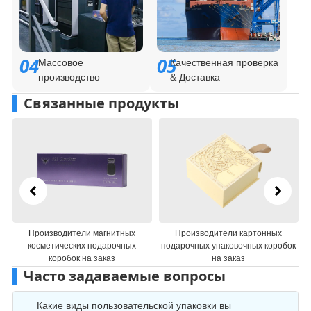
04
05
Массовое
Качественная проверка
производство
& Доставка
Связанные продукты
одители магнитных
Производители картонных
Производит
ческих подарочных
подарочных упаковочных коробок
подарочной
робок на заказ
на заказ
индивидуал
Часто задаваемые вопросы
Какие виды пользовательской упаковки вы