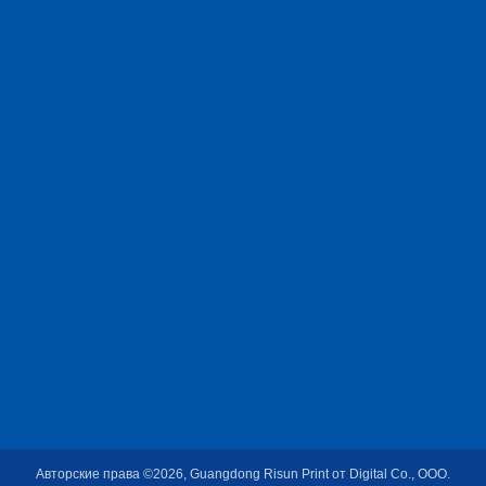
Авторские права ©2026, Guangdong Risun Print от Digital Co., ООО.