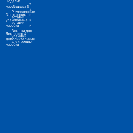
Поделки
т
коробки
Игрушки &
а
Ремесленные
Электроника
в
вставки
упаковочные
к
вставки
коробки
и
Вставки для
Лекарство &
упаковки
Дополнительные
электроники
коробки