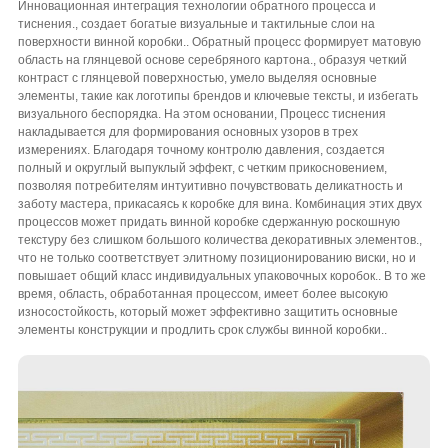
Инновационная интеграция технологии обратного процесса и
тиснения., создает богатые визуальные и тактильные слои на
поверхности винной коробки.. Обратный процесс формирует матовую
область на глянцевой основе серебряного картона., образуя четкий
контраст с глянцевой поверхностью, умело выделяя основные
элементы, такие как логотипы брендов и ключевые тексты, и избегать
визуального беспорядка. На этом основании, Процесс тиснения
накладывается для формирования основных узоров в трех
измерениях. Благодаря точному контролю давления, создается
полный и округлый выпуклый эффект, с четким прикосновением,
позволяя потребителям интуитивно почувствовать деликатность и
заботу мастера, прикасаясь к коробке для вина. Комбинация этих двух
процессов может придать винной коробке сдержанную роскошную
текстуру без слишком большого количества декоративных элементов.,
что не только соответствует элитному позиционированию виски, но и
повышает общий класс индивидуальных упаковочных коробок.. В то же
время, область, обработанная процессом, имеет более высокую
износостойкость, который может эффективно защитить основные
элементы конструкции и продлить срок службы винной коробки..