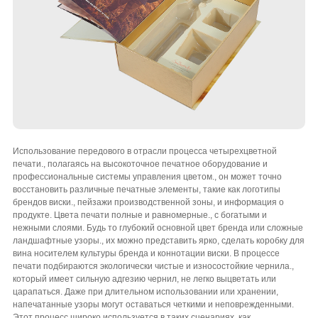
Использование передового в отрасли процесса четырехцветной
печати., полагаясь на высокоточное печатное оборудование и
профессиональные системы управления цветом., он может точно
восстановить различные печатные элементы, такие как логотипы
брендов виски., пейзажи производственной зоны, и информация о
продукте. Цвета печати полные и равномерные., с богатыми и
нежными слоями. Будь то глубокий основной цвет бренда или сложные
ландшафтные узоры., их можно представить ярко, сделать коробку для
вина носителем культуры бренда и коннотации виски. В процессе
печати подбираются экологически чистые и износостойкие чернила.,
который имеет сильную адгезию чернил, не легко выцветать или
царапаться. Даже при длительном использовании или хранении,
напечатанные узоры могут оставаться четкими и неповрежденными.
Этот процесс широко используется в таких сценариях, как