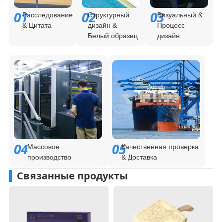
01
02
03
Расследование
Структурный
Визуальный &
& Цитата
дизайн &
Процесс
Белый образец
дизайн
04
05
Массовое
Качественная проверка
производство
& Доставка
Связанные продукты