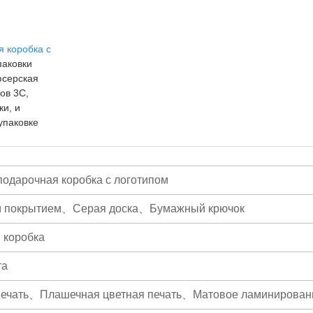
 коробка с
паковки
юсерская
ов 3C,
ки, и
упаковке
одарочная коробка с логотипом
м покрытием、Серая доска、Бумажный крючок
 коробка
та
печать、Плашечная цветная печать、Матовое ламинирован