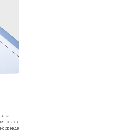
и
атаны
ния цвета
дж бренда