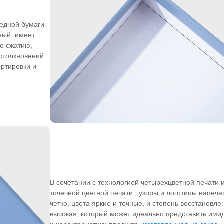
едной бумаги
чный, имеет
е сжатию,
столкновений
ортировки и
В сочетании с технологией четырехцветной печати 
точечной цветной печати., узоры и логотипы напеч
четко, цвета яркие и точные, и степень восстановле
высокая, который может идеально представить ими