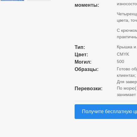
износост
моменты:
Четырехцв
цвета, то
С крючком
практичн
Крышка и
Тип:
CMYK
Цвет:
500
Могил:
Готово об
Образцы:
клиентах;
Для завер
По морю( 
Перевозки:
занимает 
Получите бесплатную ц