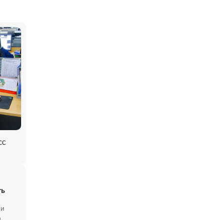
сс
ть
ии
,