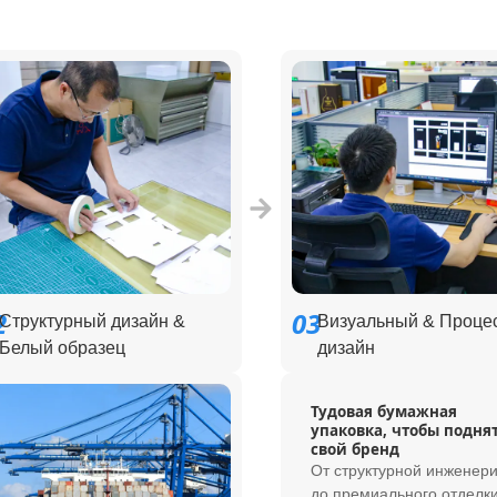
2
03
Структурный дизайн &
Визуальный & Проце
Белый образец
дизайн
Тудовая бумажная
упаковка, чтобы подня
свой бренд
От структурной инженер
до премиального отделки