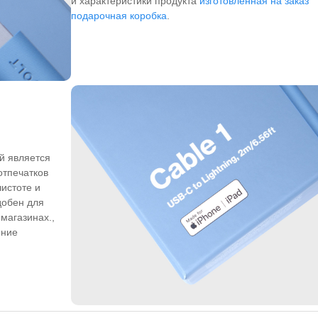
и характеристики продукта
изготовленная на заказ
подарочная коробка
.
й является
отпечатков
чистоте и
добен для
магазинах.,
ение