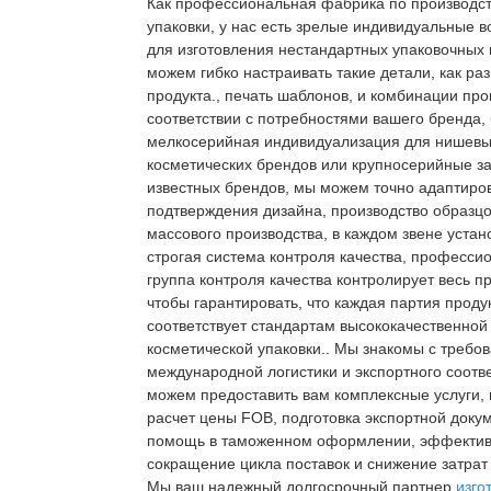
Как профессиональная фабрика по производс
упаковки, у нас есть зрелые индивидуальные 
для изготовления нестандартных упаковочных
можем гибко настраивать такие детали, как ра
продукта., печать шаблонов, и комбинации про
соответствии с потребностями вашего бренда, 
мелкосерийная индивидуализация для нишев
косметических брендов или крупносерийные за
известных брендов, мы можем точно адаптиров
подтверждения дизайна, производство образцо
массового производства, в каждом звене установ
строгая система контроля качества, професси
группа контроля качества контролирует весь п
чтобы гарантировать, что каждая партия проду
соответствует стандартам высококачественной
косметической упаковки.. Мы знакомы с требо
международной логистики и экспортного соотве
можем предоставить вам комплексные услуги,
расчет цены FOB, подготовка экспортной доку
помощь в таможенном оформлении, эффекти
сокращение цикла поставок и снижение затрат 
Мы ваш надежный долгосрочный партнер
изго