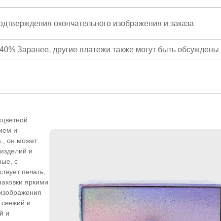
подтверждения окончательного изображения и заказа
40% Заранее, другие платежи также могут быть обсуждены
хцветной
ием и
., он может
 изделий и
ные, с
ствует печать,
паковки яркими
 изображения
 свежий и
й и