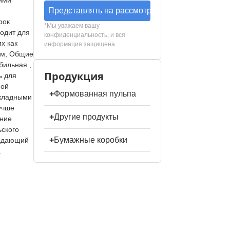
ими
Представлять на рассмотрение
рок
*Мы уважаем вашу
ходит для
конфиденциальность, и вся
х как
информация защищена.
ем, Общие
бильная.,
Продукция
ь для
ной
+
Формованная пульпа
складными
учше
+
Другие продукты
ение
ьского
+
Бумажные коробки
ладающий
.