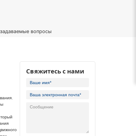
 задаваемые вопросы
Свяжитесь с нами
ования.
бы
оторый
ания
движного