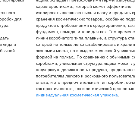
спортировки
ящика обладает превосходными герметизирующ
характеристиками., который может эффективно
тельного
изолировать внешнюю пыль и влагу и продлить с
оробок для
хранения косметических товаров., особенно под
тура
продуктов с требованиями к среде хранения, таки
фундамент, помада, и тени для век. Тем времен
едать
линии коробчатого типа плавные, а структура ста
згляда и
который не только легко штабелировать и хранит
обычной
экономии места, но и выделяется своей уникаль
формой на полках.. По сравнению с обычными 
коробками, уникальная структура ящика может л
подчеркнуть деликатность продукта, предоставл
потребителям легкого и роскошного пользовател
опыта, и это предпочтительный тип коробки, об
как практичностью, так и эстетической ценностью
индивидуальная косметическая упаковка
.