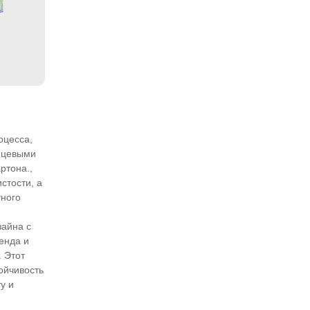
оцесса,
янцевыми
ртона.,
стости, а
тного
зайна с
енда и
 Этот
ойчивость
у и