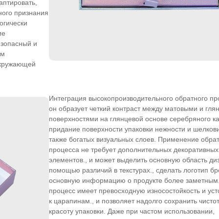
аптировать,
ного признания
логически
ие
езопасный и
ям
 окружающей
Интеграция высокопроизводительного обратного пр
он образует четкий контраст между матовыми и гл
поверхностями на глянцевой основе серебряного ка
придание поверхности упаковки нежности и шелкови
также богатых визуальных слоев. Применение обра
процесса не требует дополнительных декоративных
элементов., и может выделить основную область ди
помощью различий в текстурах., сделать логотип бр
основную информацию о продукте более заметным.
процесс имеет превосходную износостойкость и уст
к царапинам., и позволяет надолго сохранить чистот
красоту упаковки. Даже при частом использовании,