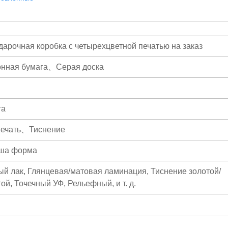
дарочная коробка с четырехцветной печатью на заказ
онная бумага、Серая доска
та
печать、Тиснение
аша форма
й лак, Глянцевая/матовая ламинация, Тиснение золотой/
й, Точечный УФ, Рельефный, и т. д.