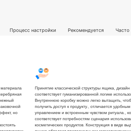
Процесс настройки
Рекомендуется
Часто
о материала
Принятие классической структуры ящика, дизайн
 серебряная
соответствует гуманизированной логике использ
 нежный
Внутреннюю коробку можно легко вытащить, что
упаковочной
получить доступ к продукту., отличается удобным
ффект, но
управлением и встроенным чувством ритуала., к
соответствует потребностям сценария использов
востоять
косметических продуктов. Конструкция в виде вы