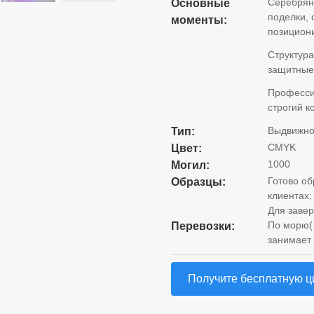
Серебрян
Основные
поделки, 
моменты:
позицион
Структура
защитные
Професси
строгий к
Выдвижно
Тип:
CMYK
Цвет:
1000
Могил:
Готово об
Образцы:
клиентах;
Для завер
По морю( 
Перевозки:
занимает 
Получите бесплатную ц