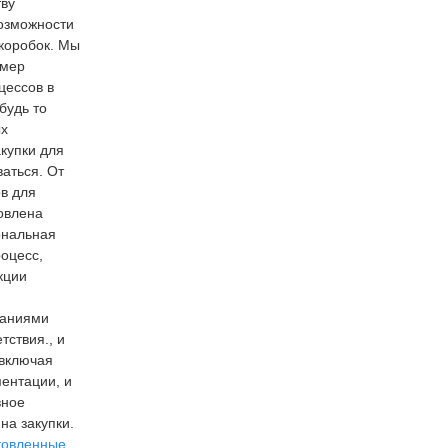
тву
возможности
 коробок. Мы
змер
цессов в
будь то
ых
купки для
аться. От
в для
лена ​​
ональная
роцесс,
кции
ваниями
тствия., и
 включая
ментации, и
вное
на закупки.
товленные