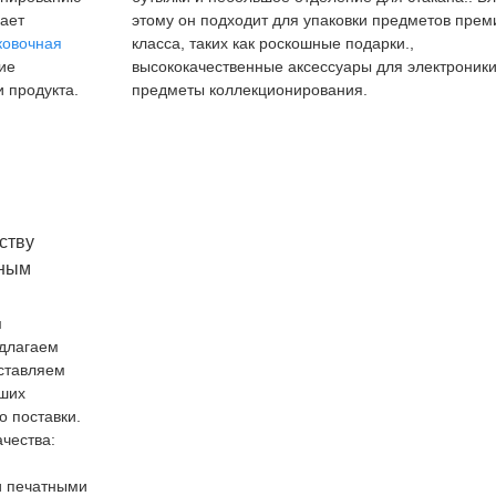
чает
этому он подходит для упаковки предметов прем
ковочная
класса, таких как роскошные подарки.,
ие
высококачественные аксессуары для электроники
 продукта.
предметы коллекционирования.
ству
сным
м
едлагаем
ставляем
аших
о поставки.
ачества:
м
и печатными