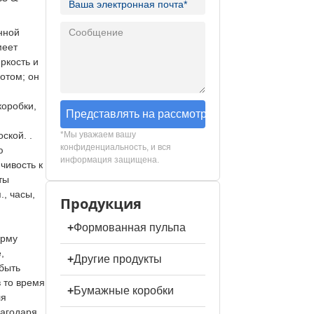
енной
меет
ркость и
лотом; он
оробки,
Представлять на рассмотрение
ской. .
*Мы уважаем вашу
конфиденциальность, и вся
ю
информация защищена.
чивость к
ты
., часы,
Продукция
+
Формованная пульпа
орму
,
+
Другие продукты
 быть
 то время
+
Бумажные коробки
ля
лагодаря