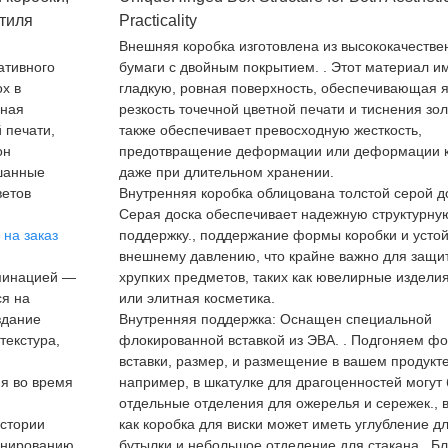
тиля
Practicality
Внешняя коробка изготовлена ​​из высококачеств
ативного
бумаги с двойным покрытием. . Этот материал и
ox в
гладкую, ровная поверхность, обеспечивающая я
чная
резкость точечной цветной печати и тиснения зо
 печати,
также обеспечивает превосходную жесткость,
он
предотвращение деформации или деформации к
шанные
даже при длительном хранении.
ветов
Внутренняя коробка облицована толстой серой до
Серая доска обеспечивает надежную структурну
 на заказ
поддержку., поддержание формы коробки и устой
внешнему давлению, что крайне важно для защи
аминацией —
хрупких предметов, таких как ювелирные изделия
ся на
или элитная косметика.
здание
Внутренняя поддержка: Оснащен специальной
текстура,
флокированной вставкой из ЭВА. . Подгоняем ф
вставки, размер, и размещение в вашем продукте
ия во время
например, в шкатулке для драгоценностей могут
отдельные отделения для ожерелья и сережек., в
истории
как коробка для виски может иметь углубление д
ионированию
бутылки и небольшое отделение для стакана.. Б