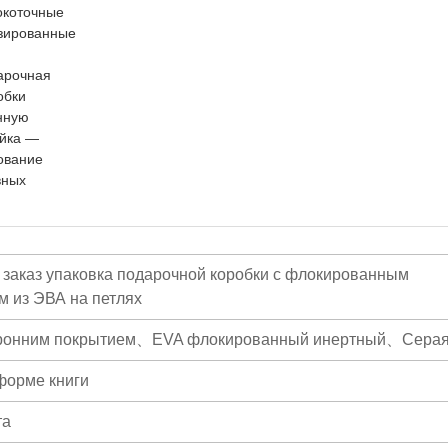
окоточные
изированные
арочная
обки
нную
ойка —
зование
вных
 заказ упаковка подарочной коробки с флокированным
м из ЭВА на петлях
оронним покрытием、EVA флокированный инертный、Серая
форме книги
та