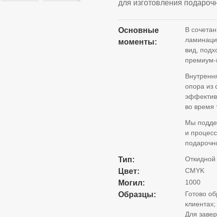
для изготовления подароч
В сочетан
Основные
ламинаци
моменты:
вид, подх
премиум-
Внутрення
опора из
эффектив
во время 
Мы подде
и процес
подарочно
Откидной
Тип:
CMYK
Цвет:
1000
Могил:
Готово об
Образцы:
клиентах;
Для завер