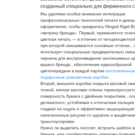
созданный специально для фирменного с
Мы уделяем особое внимание интеграции
профессиональных технологий печати и декор
оформления, чтобы превратить Hinged Rigid B
«витрину бренда». Первый, применяется точе
цветная печать — в отличие от четырехцветной
при которой смешиваются основные оттенки., 
использует специальные предварительно сме
чернила для воспроизведения эксклюзивных ц
вашего бренда., обеспечение единообразной
цветопередачи в каждой партии
изготовленные
подарочные упаковочные коробки
.
Второй, внешняя коробка покрыта матовой л
тонкой, мягкая матовая пленка термопрессует
поверхность бумаги с двойным покрытием., со
деликатного, устойчивая к отпечаткам пальцев 
гладкая на ощупь и эффективно защищающая
напечатанные рисунки от царапин и выцветан
транспортировки..
Нужно ли выделить логотип, встроить шаблон 
бренда, или соответствовать элитному позиц