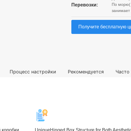
По морю( 
Перевозки:
занимает 
Получите бесплатную ц
Процесс настройки
Рекомендуется
Часто
 коробки,
UniqueHinged Box Structure for Both Aestheti