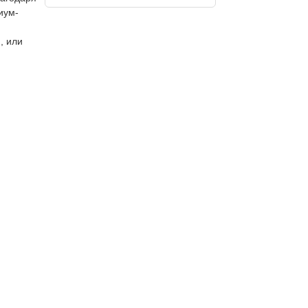
иум-
, или