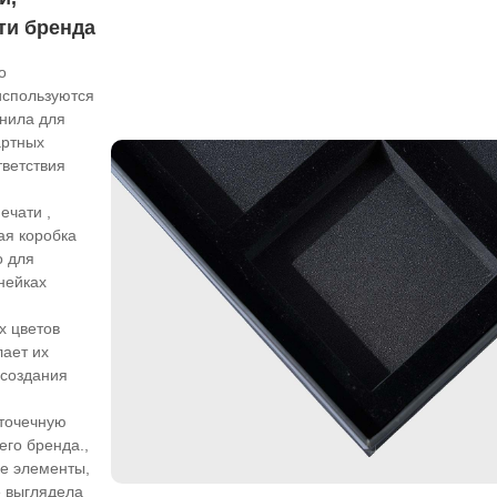
ти бренда
о
используются
нила для
артных
тветствия
ечати ,
ая коробка
о для
нейках
х цветов
лает их
 создания
 точечную
его бренда.,
ые элементы,
е выглядела