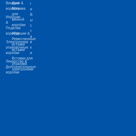
Винные
Духи &
г
коробки
Вставка
и
для
В
Игрушки
винной
ы
&
коробки
с
Поделки
т
коробки
Игрушки &
а
Ремесленные
Электроника
в
вставки
упаковочные
к
вставки
коробки
и
Вставки для
Лекарство &
упаковки
Дополнительные
электроники
коробки