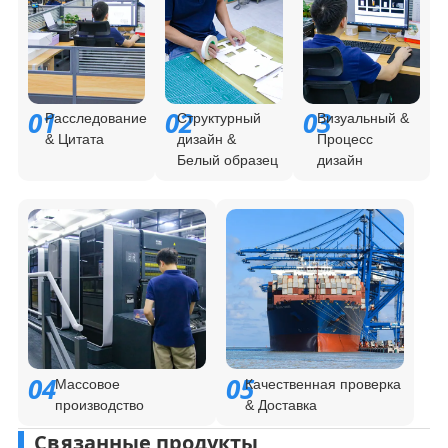
01
02
03
Расследование
Структурный
Визуальный &
& Цитата
дизайн &
Процесс
Белый образец
дизайн
04
05
Массовое
Качественная проверка
производство
& Доставка
Связанные продукты