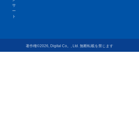
サ
ー
ト
著作権©2026, Digital Co。, Ltd. 無断転載を禁じます