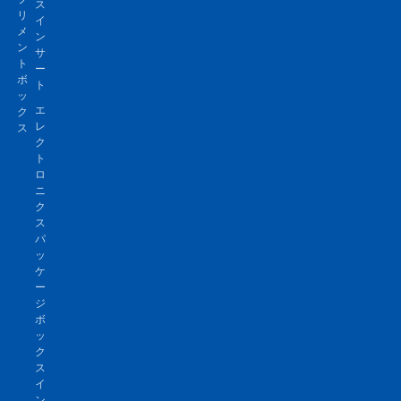
ス
リ
イ
メ
ン
ン
サ
ト
ー
ボ
ト
ッ
エ
ク
レ
ス
ク
ト
ロ
ニ
ク
ス
パ
ッ
ケ
ー
ジ
ボ
ッ
ク
ス
イ
ン