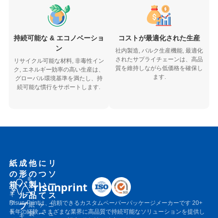
持続可能な & エコノベーショ
コストが最適化された生産
ン
社内製造, バルク生産機能, 最適化
されたサプライチェーンは、高品
リサイクル可能な材料, 非毒性イン
質を維持しながら低価格を確保し
ク, エネルギー効率の高い生産は、
ます.
グローバル環境基準を満たし、持
続可能な慣行をサポートします.
紙
成
他
に
リ
の
形
の
つ
ソ
箱
パ
製
い
ー
risunprint
ル
品
て
ス
ギ
フ
Risun-Printは、信頼できるカスタムペーパーパッケージメーカーです 20+
プ
紙
ケ
ニ
ト
長年の経験, さまざまな業界に高品質で持続可能なソリューションを提供し
袋
ー
ュ
ギ