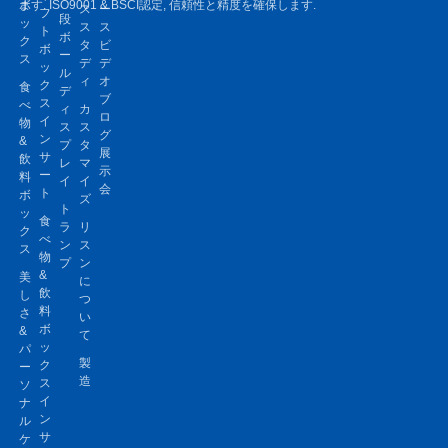
ボ
ます. ISO9001 & BSCI認定, 信頼性と精度を確保します.
ス
ー
フ
段
ッ
ス
ス
ト
ボ
ク
タ
ビ
ボ
ー
ス
デ
デ
ッ
ル
ィ
オ
ク
食
デ
ブ
ス
べ
ィ
カ
ロ
イ
物
ス
ス
グ
ン
&
プ
タ
展
サ
飲
レ
マ
示
ー
料
イ
イ
会
ト
ボ
ズ
ト
ッ
食
ラ
リ
ク
べ
ン
ス
ス
物
プ
ン
&
美
に
飲
し
つ
料
さ
い
ボ
&
て
ッ
パ
製
ク
ー
造
ス
ソ
イ
ナ
ン
ル
サ
ケ