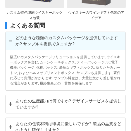
ム特色印刷ウイスキーボック
ウイスキーのワインギフト包装のア
リバースU
ス包装
イデア
インボッ
よくある質問
どのような種類のカスタムパッケージを提供しています
か? サンプルを提供できますか?
幅広いカスタムパッケージソリューションを提供しています, ウイスキ
ーボックスを含む, ムーンケーキボックス, ティーパッケージ, 3C電子
機器パッケージ, 化粧ボックス, 豪華なギフトボックス, 折りたたみカー
トン, およびヘルスサプリメントボックス. サンプルも提供します, 要件
に応じて費用がかかります. サンプル料金は、大量注文から差し引かれ
る場合があります, 最終生産との一貫性を確保します.
あなたの生産能力は何ですか? デザインサービスを提供し
ていますか?
あなたの包装材料は環境に優しいですか? 製品の品質をど
のように確保しますか?