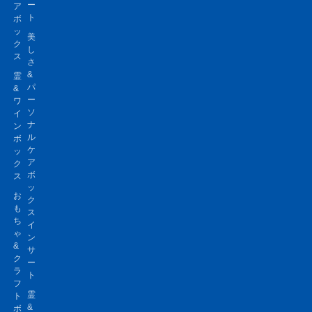
ー
ア
ト
ボ
ッ
美
ク
し
ス
さ
&
霊
パ
&
ー
ワ
ソ
イ
ナ
ン
ル
ボ
ケ
ッ
ア
ク
ボ
ス
ッ
お
ク
も
ス
ち
イ
ゃ
ン
&
サ
ク
ー
ラ
ト
フ
霊
ト
&
ボ