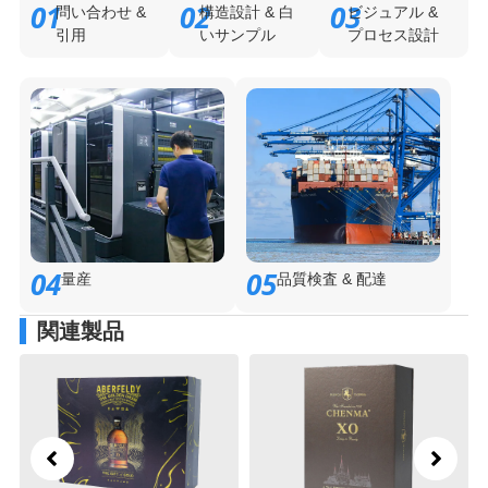
01
02
03
問い合わせ &
構造設計 & 白
ビジュアル &
引用
いサンプル
プロセス設計
04
05
量産
品質検査 & 配達
関連製品