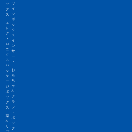
ワ
ッ
イ
ク
ン
ス
ボ
エ
ッ
レ
ク
ク
ス
ト
イ
ロ
ン
ニ
サ
ク
ー
ス
ト
パ
お
ッ
も
ケ
ち
ー
ゃ
ジ
&
ボ
ク
ッ
ラ
ク
フ
ス
ト
薬
ボ
&
ッ
サ
ク
プ