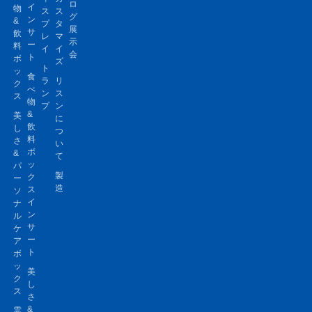
ロ
イ
物
ス
ス
グ
ン
&
プ
タ
展
サ
飲
レ
マ
示
ー
料
イ
イ
会
ト
ボ
ズ
ト
ッ
食
ラ
リ
ク
べ
ン
ス
ス
物
プ
ン
&
美
に
飲
し
つ
料
さ
い
ボ
&
て
ッ
パ
製
ク
ー
造
ス
ソ
イ
ナ
ン
ル
サ
ケ
ー
ア
ト
ボ
ッ
美
ク
し
ス
さ
&
霊