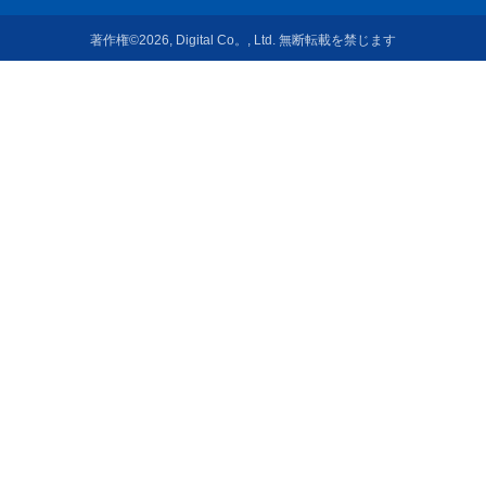
著作権©2026, Digital Co。, Ltd. 無断転載を禁じます