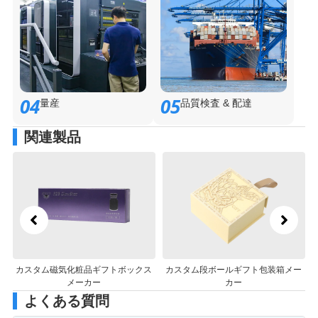
04
05
量産
品質検査 & 配達
関連製品
ギ
カスタム磁気化粧品ギフトボックス
カスタム段ボールギフト包装箱メー
メーカー
カー
よくある質問