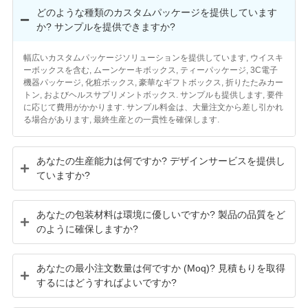
どのような種類のカスタムパッケージを提供しています
か? サンプルを提供できますか?
幅広いカスタムパッケージソリューションを提供しています, ウイスキ
ーボックスを含む, ムーンケーキボックス, ティーパッケージ, 3C電子
機器パッケージ, 化粧ボックス, 豪華なギフトボックス, 折りたたみカー
トン, およびヘルスサプリメントボックス. サンプルも提供します, 要件
に応じて費用がかかります. サンプル料金は、大量注文から差し引かれ
る場合があります, 最終生産との一貫性を確保します.
あなたの生産能力は何ですか? デザインサービスを提供し
ていますか?
あなたの包装材料は環境に優しいですか? 製品の品質をど
のように確保しますか?
あなたの最小注文数量は何ですか (Moq)? 見積もりを取得
するにはどうすればよいですか?