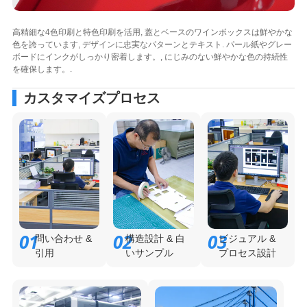
高精細な4色印刷と特色印刷を活用, 蓋とベースのワインボックスは鮮やかな
色を誇っています, デザインに忠実なパターンとテキスト. パール紙やグレー
ボードにインクがしっかり密着します。, にじみのない鮮やかな色の持続性
を確保します。.
カスタマイズプロセス
01
02
03
問い合わせ &
構造設計 & 白
ビジュアル &
引用
いサンプル
プロセス設計