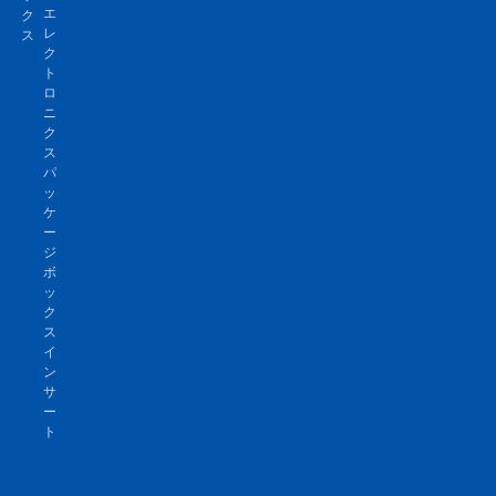
エ
ク
レ
ス
ク
ト
ロ
ニ
ク
ス
パ
ッ
ケ
ー
ジ
ボ
ッ
ク
ス
イ
ン
サ
ー
ト