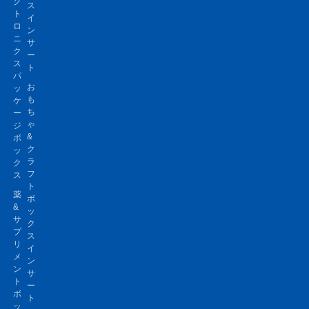
ク
ス
ト
イ
ロ
ン
ニ
サ
ク
ー
ス
ト
パ
お
ッ
も
ケ
ち
ー
ゃ
ジ
&
ボ
ク
ッ
ラ
ク
フ
ス
ト
薬
ボ
&
ッ
サ
ク
プ
ス
リ
イ
メ
ン
ン
サ
ト
ー
ボ
ト
ッ