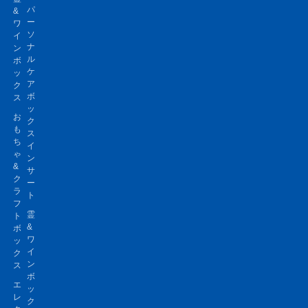
パ
&
ー
ワ
ソ
イ
ナ
ン
ル
ボ
ケ
ッ
ア
ク
ボ
ス
ッ
お
ク
も
ス
ち
イ
ゃ
ン
&
サ
ク
ー
ラ
ト
フ
霊
ト
&
ボ
ワ
ッ
イ
ク
ン
ス
ボ
エ
ッ
レ
ク