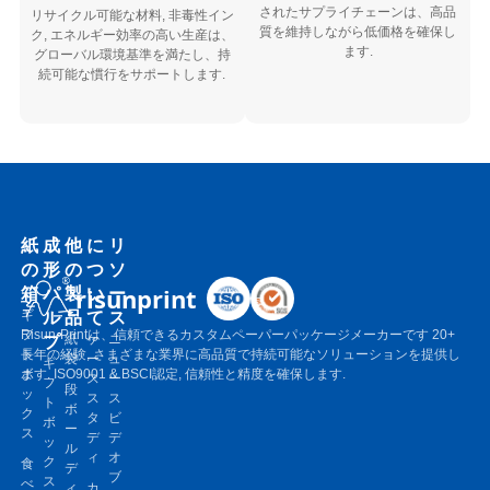
されたサプライチェーンは、高品
リサイクル可能な材料, 非毒性イン
質を維持しながら低価格を確保し
ク, エネルギー効率の高い生産は、
ます.
グローバル環境基準を満たし、持
続可能な慣行をサポートします.
紙
成
他
に
リ
の
形
の
つ
ソ
箱
パ
製
い
ー
risunprint
ル
品
て
ス
ギ
フ
Risun-Printは、信頼できるカスタムペーパーパッケージメーカーです 20+
プ
紙
ケ
ニ
ト
長年の経験, さまざまな業界に高品質で持続可能なソリューションを提供し
袋
ー
ュ
ギ
ボ
ます. ISO9001 & BSCI認定, 信頼性と精度を確保します.
ス
ー
フ
段
ッ
ス
ス
ト
ボ
ク
タ
ビ
ボ
ー
ス
デ
デ
ッ
ル
ィ
オ
ク
食
デ
ブ
ス
べ
ィ
カ