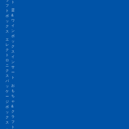
ラ
ト
フ
霊
ト
&
ボ
ワ
ッ
イ
ク
ン
ス
ボ
エ
ッ
レ
ク
ク
ス
ト
イ
ロ
ン
ニ
サ
ク
ー
ス
ト
パ
お
ッ
も
ケ
ち
ー
ゃ
ジ
&
ボ
ク
ッ
ラ
ク
フ
ス
ト