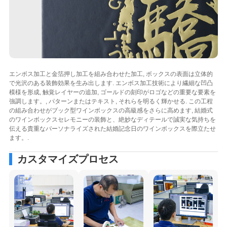
エンボス加工と金箔押し加工を組み合わせた加工, ボックスの表面は立体的
で光沢のある装飾効果を生み出します. エンボス加工技術により繊細な凹凸
模様を形成, 触覚レイヤーの追加, ゴールドの刻印がロゴなどの重要な要素を
強調します。, パターンまたはテキスト, それらを明るく輝かせる. この工程
の組み合わせがブック型ワインボックスの高級感をさらに高めます, 結婚式
のワインボックスセレモニーの装飾と、絶妙なディテールで誠実な気持ちを
伝える貴重なパーソナライズされた結婚記念日のワインボックスを際立たせ
ます。.
カスタマイズプロセス