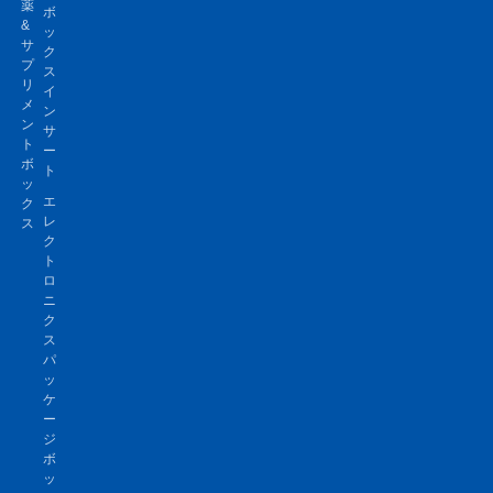
薬
ボ
&
ッ
サ
ク
プ
ス
リ
イ
メ
ン
ン
サ
ト
ー
ボ
ト
ッ
エ
ク
レ
ス
ク
ト
ロ
ニ
ク
ス
パ
ッ
ケ
ー
ジ
ボ
ッ