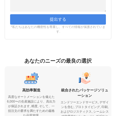
提出する
*私たちはあなたの機密性を尊重し、すべての情報が保護されていま
す.
あなたのニーズの最良の選択
高効率製造
統合されたパッケージソリュ
ーション
高度なオートメーションを備えた
6,000〜の生産施設により、高出力
エンドツーエンドサービス, デザイ
が保証されます, 精度, そして、一
ンを含む, プロトタイピング, 印刷,
括注文の要求を満たすための厳格
およびロジスティクス, シームレス
な品質管理.