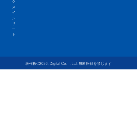
ク
ス
イ
ン
サ
ー
ト
著作権©2026, Digital Co。, Ltd. 無断転載を禁じます