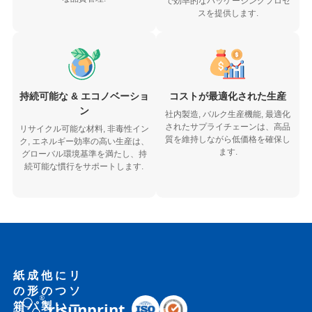
で効率的なパッケージングプロセ
スを提供します.
持続可能な & エコノベーショ
コストが最適化された生産
ン
社内製造, バルク生産機能, 最適化
されたサプライチェーンは、高品
リサイクル可能な材料, 非毒性イン
質を維持しながら低価格を確保し
ク, エネルギー効率の高い生産は、
ます.
グローバル環境基準を満たし、持
続可能な慣行をサポートします.
紙
成
他
に
リ
の
形
の
つ
ソ
箱
パ
製
い
ー
risunprint