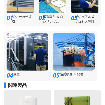
01
02
03
問い合わせ &
構造設計 & 白
ビジュアル &
引用
いサンプル
プロセス設計
04
05
量産
品質検査 & 配達
関連製品