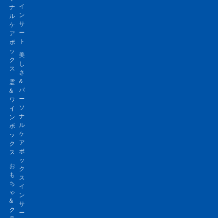
イ
ナ
ン
ル
サ
ケ
ー
ア
ト
ボ
ッ
美
ク
し
ス
さ
&
霊
パ
&
ー
ワ
ソ
イ
ナ
ン
ル
ボ
ケ
ッ
ア
ク
ボ
ス
ッ
お
ク
も
ス
ち
イ
ゃ
ン
&
サ
ク
ー