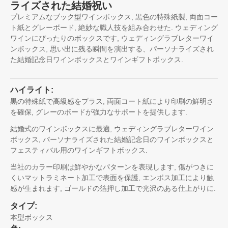
ライズされた結婚祝い
プレミアムなブック型ワインボックス, 黒色の特殊紙製, 両面コー
ト紙とグレーボード, 絶妙な職人技を組み合わせた. ウェディング
ワインにぴったりのボックスです, ウェディングラブレターワイ
ンボックス, 思い出に残る瞬間を演出する、パーソナライズされ
た結婚記念日ワインボックスとワインギフトボックス.
ハイライト:
黒の特殊紙で高級感をプラス, 両面コート紙により印刷の鮮明さ
を確保, グレーのボードが強力なサポートを提供します.
結婚式のワインボックスに最適, ウェディングラブレターワイン
ボックス, パーソナライズされた結婚記念日のワインボックスと
フェスティバル用のワインギフトボックス.
当社のカラー印刷は鮮やかなパターンを表現します, 傷がつきに
くいマットラミネート加工で表面を保護, エンボス加工により触
感が生まれます, ゴールドの箔押し加工で光沢のある仕上がりに.
タイプ:
本型ボックス