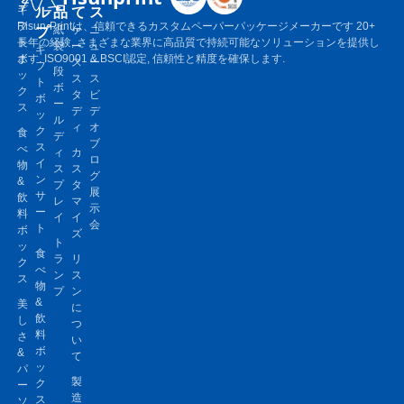
ル
品
て
ス
ギ
フ
Risun-Printは、信頼できるカスタムペーパーパッケージメーカーです 20+
プ
紙
ケ
ニ
ト
長年の経験, さまざまな業界に高品質で持続可能なソリューションを提供し
袋
ー
ュ
ギ
ボ
ます. ISO9001 & BSCI認定, 信頼性と精度を確保します.
ス
ー
フ
段
ッ
ス
ス
ト
ボ
ク
タ
ビ
ボ
ー
ス
デ
デ
ッ
ル
ィ
オ
ク
食
デ
ブ
ス
べ
ィ
カ
ロ
イ
物
ス
ス
グ
ン
&
プ
タ
展
サ
飲
レ
マ
示
ー
料
イ
イ
会
ト
ボ
ズ
ト
ッ
食
ラ
リ
ク
べ
ン
ス
ス
物
プ
ン
&
美
に
飲
し
つ
料
さ
い
ボ
&
て
ッ
パ
製
ク
ー
造
ス
ソ