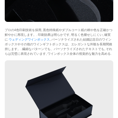
プロの4色印刷技術を採用, 黒色特殊紙やダブルコート紙の柄や色を正確かつ
鮮やかに再現します。. 印刷効果は明ら​​かです, 明るく色褪せしにくい, 確実
に
ウェディングワインボックス
, パーソナライズされた結婚記念日のワイン
ボックスやその他のワインギフトボックスは、エレガントな外観を長期間維
持します。. 繊細なパターンでも、パーソナライズされたテキストでも, それ
らは完璧に表現されています, ワインボックス全体の視覚的な魅力を高める.