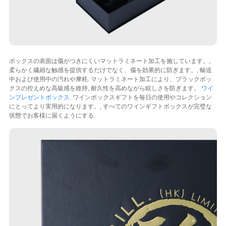
ボックスの表面は傷がつきにくいマットラミネート加工を施しています。,
柔らかく繊細な触感を提供するだけでなく、傷を効果的に防ぎます。, 輸送
中および使用中の汚れや摩耗. マットラミネート加工により、ブラックボッ
クスの控えめな高級感を維持, 耐久性を高めながら眩しさを防ぎます。
ワイ
ンプレゼントボックス
. ワインボックスギフトを毎日の使用やコレクション
にとってより実用的になります。, すべてのワインギフトボックスが完璧な
状態でお客様に届くようにする.