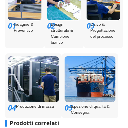
01
02
03
Indagine &
Design
Visivo &
Preventivo
strutturale &
Progettazione
Campione
del processo
bianco
04
05
Produzione di massa
Ispezione di qualità &
Consegna
Prodotti correlati