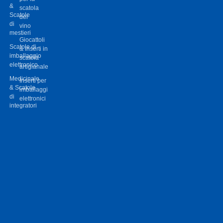
scatola
Scatole
del
di
vino
mestieri
Giocattoli
Scatole di
& Inserti in
imballaggio
scatola
elettronico
artigianale
Medicinale
Inserti per
& Scatole
imballaggi
di
elettronici
integratori