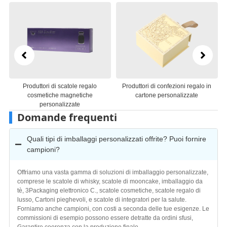
alo
Produttori di confezioni regalo in
Produttori di imballaggi di scatol
e
cartone personalizzate
regalo in carta personalizzate
Domande frequenti
Quali tipi di imballaggi personalizzati offrite? Puoi fornire
campioni?
Offriamo una vasta gamma di soluzioni di imballaggio personalizzate,
comprese le scatole di whisky, scatole di mooncake, imballaggio da
tè, 3Packaging elettronico C., scatole cosmetiche, scatole regalo di
lusso, Cartoni pieghevoli, e scatole di integratori per la salute.
Forniamo anche campioni, con costi a seconda delle tue esigenze. Le
commissioni di esempio possono essere detratte da ordini sfusi,
Garantire coerenza con la produzione finale.