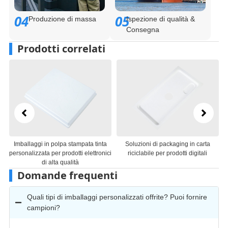
04
05
Produzione di massa
Ispezione di qualità &
Consegna
Prodotti correlati
Imballaggi in polpa stampata tinta
Soluzioni di packaging in carta
personalizzata per prodotti elettronici
riciclabile per prodotti digitali
per
di alta qualità
Domande frequenti
Quali tipi di imballaggi personalizzati offrite? Puoi fornire
campioni?