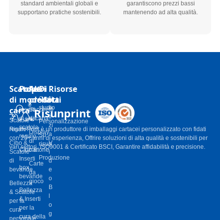
standard ambientali globali e
garantiscono prezzi bassi
supportano pratiche sostenibili.
mantenendo ad alta qualità.
Scatole
Polpa
Altri
Di
Risorse
di
modellata
prodotti
Casi
N
studio
o
carta
Risunprint
Inserti
Sacchetti
ti
di una
di carta
Scatole
Personalizzazione
zi
scatola
regalo
Risun-Print è un produttore di imballaggi cartacei personalizzato con fidati
Display
a
Su
regalo
con 20+ anni di esperienza, Offrire soluzioni di alta qualità e sostenibili per
di
Cibo &
V
risun
vari settori. ISO9001 & Certificato BSCI, Garantire affidabilità e precisione.
Cibo &
cartone
Scatole
i
Produzione
Inserti
di
d
Carte
box
bevande
e
da
bevande
o
gioco
Bellezza
B
Bellezza
& Scatole
l
& Inserti
per la
o
per la
cura
g
cura della
personale