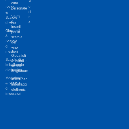
M
cura
o
Spiriti
personale
st
&
Spiriti
r
Scatole
&
e
di vino
Inserti
Giocattoli
per la
&
scatola
Scatole
del
di
vino
mestieri
Giocattoli
Scatole di
& Inserti in
imballaggio
scatola
elettronico
artigianale
Medicinale
Inserti per
& Scatole
imballaggi
di
elettronici
integratori