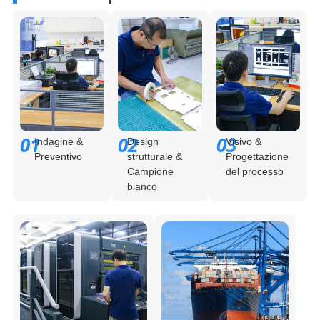
01
02
03
Indagine &
Design
Visivo &
Preventivo
strutturale &
Progettazione
Campione
del processo
bianco