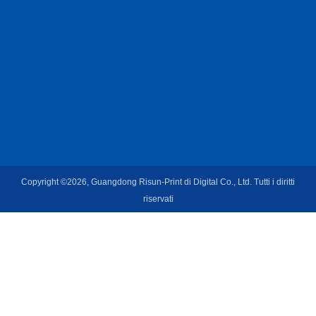
Copyright ©2026, Guangdong Risun-Print di Digital Co., Ltd. Tutti i diritti
riservati