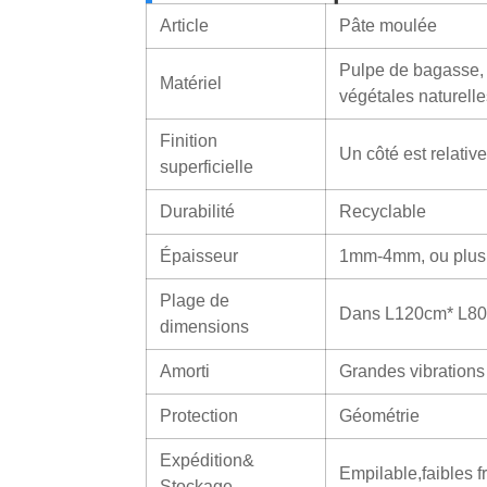
Article
Pâte moulée
Pulpe de bagasse, 
Matériel
végétales naturelle
Finition
Un côté est relative
superficielle
Durabilité
Recyclable
Épaisseur
1mm-4mm, ou plus 
Plage de
Dans L120cm* L8
dimensions
Amorti
Grandes vibrations
Protection
Géométrie
Expédition&
Empilable,faibles f
Stockage