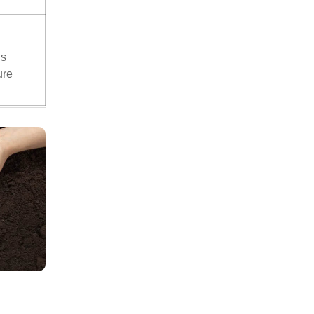
ls
ure