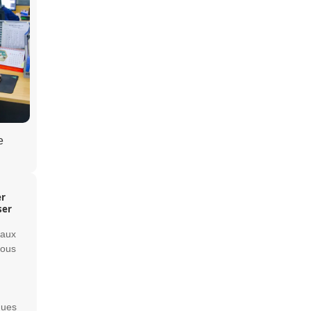
e
er
ser
 aux
nous
ques