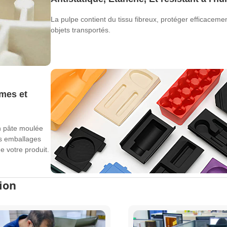
La pulpe contient du tissu fibreux, protéger efficacemen
objets transportés.
rmes et
en pâte moulée
es emballages
e votre produit.
ion