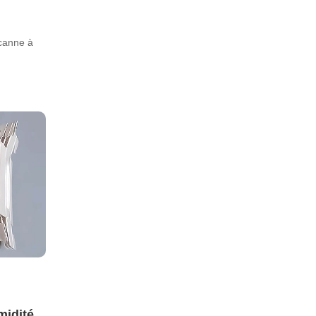
 canne à
midité