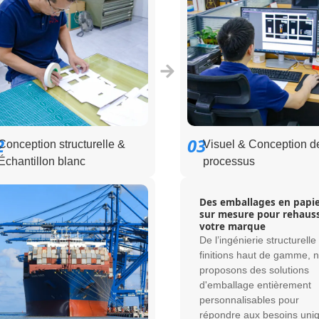
2
03
Conception structurelle &
Visuel & Conception d
Échantillon blanc
processus
Des emballages en papi
sur mesure pour rehaus
votre marque
De l’ingénierie structurelle
finitions haut de gamme, 
proposons des solutions
d'emballage entièrement
personnalisables pour
répondre aux besoins uni