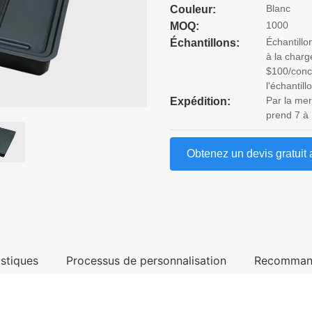
Blanc
Couleur:
1000
MOQ:
Échantillo
Échantillons:
à la charg
$100/conce
l'échantill
Par la mer
Expédition:
prend 7 à 
Obtenez un devis gratuit 
istiques
Processus de personnalisation
Recomman