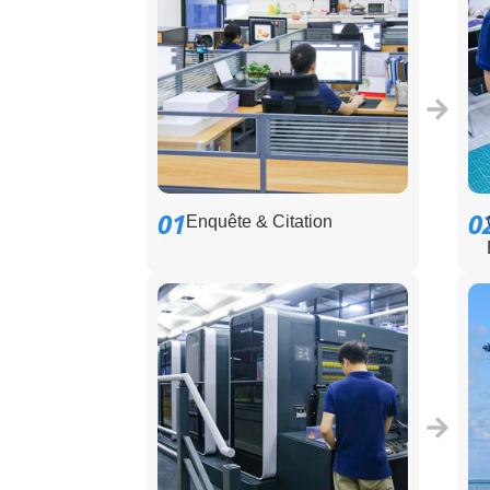
01
0
Enquête & Citation