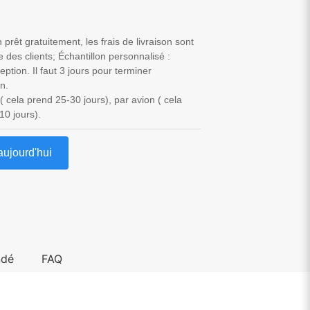
n prêt gratuitement, les frais de livraison sont
e des clients; Échantillon personnalisé :
ption. Il faut 3 jours pour terminer
on.
( cela prend 25-30 jours), par avion ( cela
10 jours).
aujourd'hui
dé
FAQ