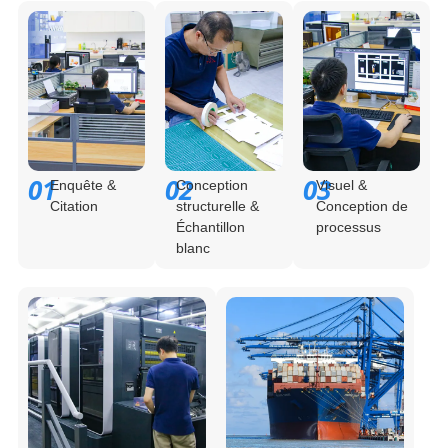
01
02
03
Enquête &
Conception
Visuel &
Citation
structurelle &
Conception de
Échantillon
processus
blanc