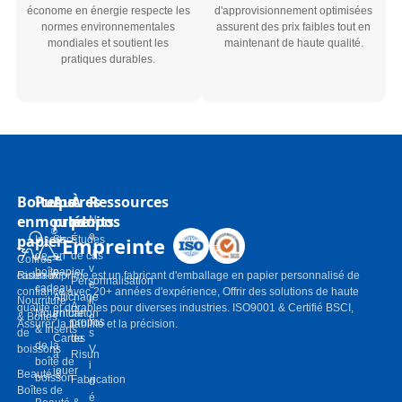
économe en énergie respecte les
d'approvisionnement optimisées
normes environnementales
assurent des prix faibles tout en
mondiales et soutient les
maintenant de haute qualité.
pratiques durables.
Boîtes
Pulpe
Autres
À
Ressources
en
moulée
produits
propos
N
o
papier
Empreinte
Inserts
Sacs
Études
u
de
en
de cas
Coffres-
v
boîte-
papier
cadeaux
Risun-imprime est un fabricant d'emballage en papier personnalisé de
Personnalisation
e
cadeau
confiance avec 20+ années d'expérience, Offrir des solutions de haute
Affichage
Nourriture
ll
À
qualité et durables pour diverses industries. ISO9001 & Certifié BSCI,
Nourriture
en carton
& Boîtes
e
propos
Assurer la fiabilité et la précision.
& Inserts
de
s
Cartes
de
de la
boissons
V
à
Risun
boîte de
i
jouer
Beauté &
boisson
Fabrication
d
Boîtes de
é
Beauté &
soins