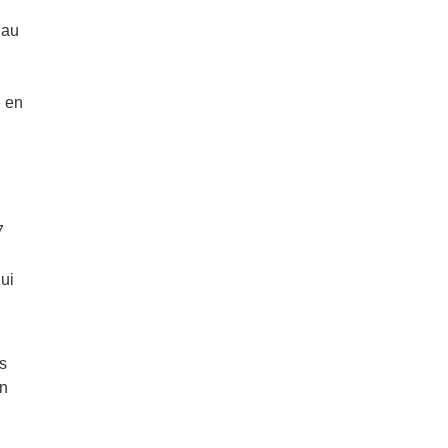
 au
e en
7
qui
s
un