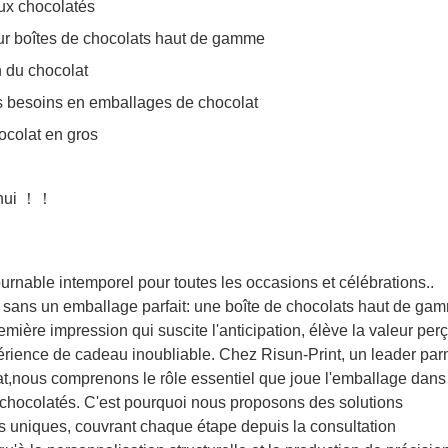
aux chocolatés
ur boîtes de chocolats haut de gamme
on du chocolat
es besoins en emballages de chocolat
hocolat en gros
e
'hui ！！
rnable intemporel pour toutes les occasions et célébrations..
e sans un emballage parfait: une boîte de chocolats haut de ga
remière impression qui suscite l'anticipation, élève la valeur per
érience de cadeau inoubliable. Chez Risun-Print, un leader par
lat,nous comprenons le rôle essentiel que joue l'emballage dans
 chocolatés. C'est pourquoi nous proposons des solutions
 uniques, couvrant chaque étape depuis la consultation