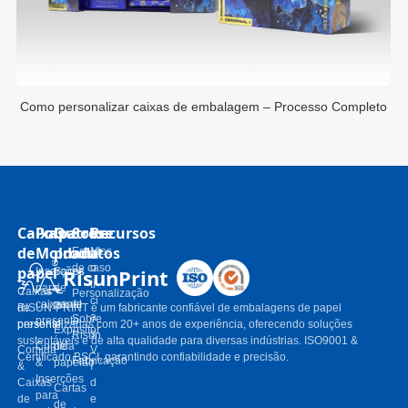
to
Como personalizar caixas de embalagem – Processo Completo
Caixas
Polpa
Outros
Sobre
Recursos
de
Moldada
produtos
Estudos
N
de caso
o
papel
RisunPrint
Inserções
Sacos
tí
para
de
Caixas
Personalização
ci
caixas de
papel
de
RISUN-PRINT é um fabricante confiável de embalagens de papel
a
Sobre
presente
presente
personalizadas com 20+ anos de experiência, oferecendo soluções
Expositor
s
Risun
sustentáveis ​​e de alta qualidade para diversas indústrias. ISO9001 &
Comida
de
Comida
V
Certificado BSCI, garantindo confiabilidade e precisão.
Fabricação
&
papelão
&
í
Inserções
Caixas
d
Cartas
para
de
e
de