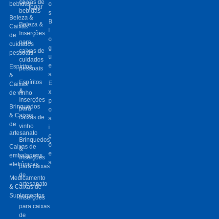
caixas de
bebidas
o
jogar
bebidas
s
Beleza &
B
Beleza &
Caixas
l
Inserções
de
o
para
cuidados
g
caixas de
pessoais
u
cuidados
e
Espíritos
pessoais
s
&
Espíritos
E
Caixas
&
x
de vinho
Inserções
p
Brinquedos
para
o
& Caixas
caixas de
s
de
vinho
i
artesanato
ç
Brinquedos
õ
Caixas de
&
e
embalagens
Inserções
s
eletrônicas
para caixas
de
Medicamento
artesanato
& Caixas de
Suplementos
Inserções
para caixas
de