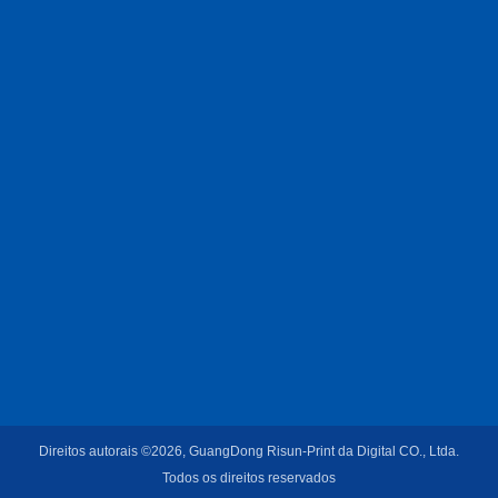
Direitos autorais ©2026, GuangDong Risun-Print da Digital CO., Ltda.
Todos os direitos reservados