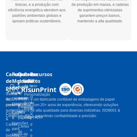
tóxicas, e a produção com
de produção em massa, e cadeias
eficiência energética atendem aos
de suprimentos otimizadas
padrões ambientais globais e
garantem preços baixos,
apoiam práticas sustentáveis.
mantendo a alta qualidade.
Caixas
Polpa
Outros
Sobre
Recursos
de
Moldada
produtos
Estudos
N
de caso
o
papel
RisunPrint
Inserções
Sacos
tí
para
de
Caixas
Personalização
ci
caixas de
papel
de
RISUN-PRINT é um fabricante confiável de embalagens de papel
a
Sobre
presente
presente
personalizadas com 20+ anos de experiência, oferecendo soluções
Expositor
s
Risun
sustentáveis ​​e de alta qualidade para diversas indústrias. ISO9001 &
Comida
de
Comida
V
Certificado BSCI, garantindo confiabilidade e precisão.
Fabricação
&
papelão
&
í
Inserções
Caixas
d
Cartas
para
de
e
de
caixas de
bebidas
o