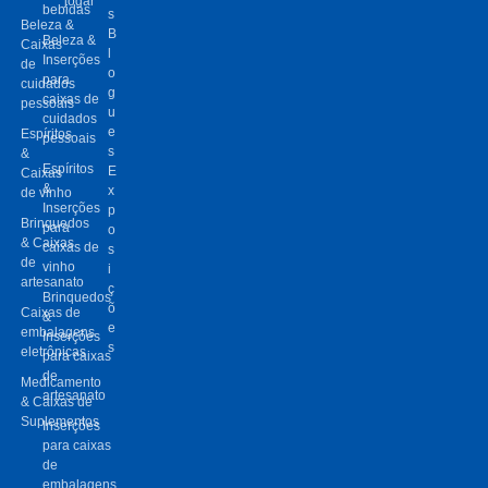
jogar
bebidas
s
Beleza &
B
Beleza &
Caixas
l
Inserções
de
o
para
cuidados
g
caixas de
pessoais
u
cuidados
e
Espíritos
pessoais
s
&
Espíritos
E
Caixas
&
x
de vinho
Inserções
p
Brinquedos
para
o
& Caixas
caixas de
s
de
vinho
i
artesanato
ç
Brinquedos
õ
Caixas de
&
e
embalagens
Inserções
s
eletrônicas
para caixas
de
Medicamento
artesanato
& Caixas de
Suplementos
Inserções
para caixas
de
embalagens