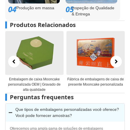
04
05
Produção em massa
Inspeção de Qualidade
& Entrega
Produtos Relacionados
ixa Mooncake
Fábrica de embalagens de caixa de
Caixa Mooncake Artic
 | Gravado de
presente Mooncake personalizada
Fabricante de embalage
idade
lunar de luxo na 
Perguntas frequentes
Que tipos de embalagens personalizadas você oferece?
Você pode fornecer amostras?
Oferecemos uma ampla gama de soluções de embalagens