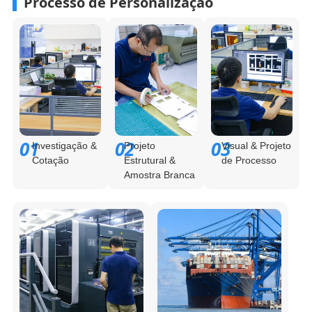
Processo de Personalização
01
02
03
Investigação &
Projeto
Visual & Projeto
Cotação
Estrutural &
de Processo
Amostra Branca