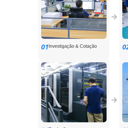
01
0
Investigação & Cotação