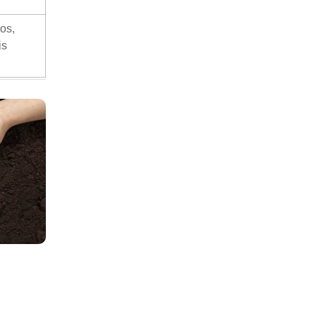
os,
is