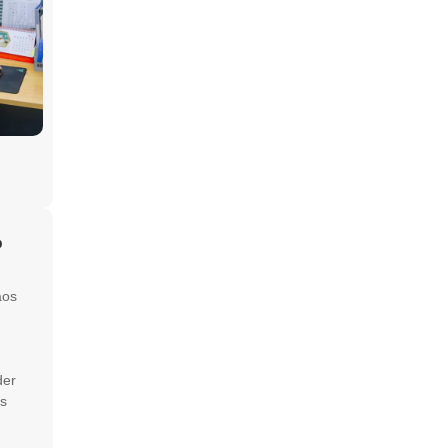
b
aos
der
s