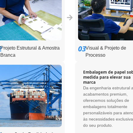
2
03
Projeto Estrutural & Amostra
Visual & Projeto de
Branca
Processo
Embalagem de papel so
medida para elevar sua
marca
Da engenharia estrutural 
acabamentos premium,
oferecemos soluções de
embalagens totalmente
personalizáveis ​​para aten
às necessidades exclusiva
do seu produto.