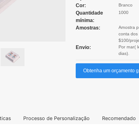
Branco
Cor:
1000
Quantidade
mínima:
Amostra pr
Amostras:
conta dos 
$100/proje
Por mar( l
Envio:
dias).
Obtenha um orçamento gr
ticas
Processo de Personalização
Recomendado