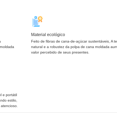
Material ecológico
a
Feito de fibras de cana-de-açúcar sustentáveis, A t
 moldada
natural e a robustez da polpa de cana moldada a
valor percebido de seus presentes.
e portátil
do estilo,
 atencioso.