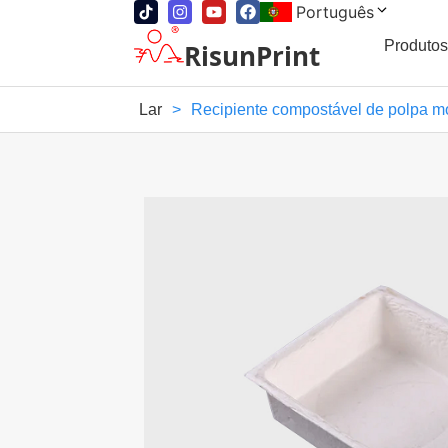
Português
Produtos
RisunPrint
Lar
>
Recipiente compostável de polpa mo