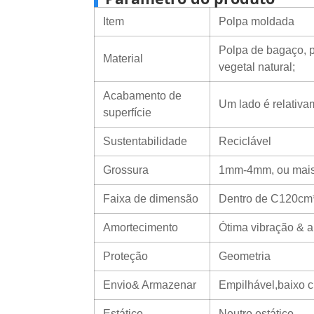
Item
Polpa moldada
Polpa de bagaço, p
Material
vegetal natural;
Acabamento de
Um lado é relativame
superfície
Sustentabilidade
Reciclável
Grossura
1mm-4mm, ou mais
Faixa de dimensão
Dentro de C120cm
Amortecimento
Ótima vibração & 
Proteção
Geometria
Envio& Armazenar
Empilhável,baixo 
Estático
Neutro estático