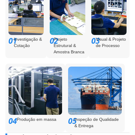
01
02
03
Investigação &
Projeto
Visual & Projeto
Cotação
Estrutural &
de Processo
Amostra Branca
04
05
Produção em massa
Inspeção de Qualidade
& Entrega