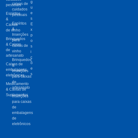
g
caixas de
pessoais
u
cuidados
e
Espíritos
pessoais
s
&
Espíritos
E
Caixas
&
x
de vinho
Inserções
p
Brinquedos
para
o
& Caixas
caixas de
s
de
vinho
i
artesanato
ç
Brinquedos
õ
Caixas de
&
e
embalagens
Inserções
s
eletrônicas
para caixas
de
Medicamento
artesanato
& Caixas de
Suplementos
Inserções
para caixas
de
embalagens
de
eletrônicos