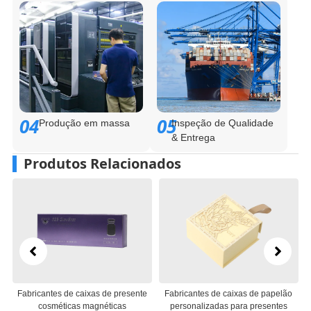
04
05
Produção em massa
Inspeção de Qualidade
& Entrega
Produtos Relacionados
sente
Fabricantes de caixas de papelão
Fabricantes de embalagens de
personalizadas para presentes
caixas de presente de papel