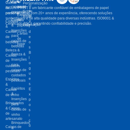
tí
para
de
Caixas
Personalização
ci
caixas de
papel
de
RISUN-PRINT é um fabricante confiável de embalagens de papel
a
Sobre
presente
presente
personalizadas com 20+ anos de experiência, oferecendo soluções
Expositor
s
Risun
sustentáveis ​​e de alta qualidade para diversas indústrias. ISO9001 &
Comida
de
Comida
V
Certificado BSCI, garantindo confiabilidade e precisão.
Fabricação
&
papelão
&
í
Inserções
Caixas
d
Cartas
para
de
e
de
caixas de
bebidas
o
jogar
bebidas
s
Beleza &
B
Beleza &
Caixas
l
Inserções
de
o
para
cuidados
g
caixas de
pessoais
u
cuidados
e
Espíritos
pessoais
s
&
Espíritos
E
Caixas
&
x
de vinho
Inserções
p
Brinquedos
para
o
& Caixas
caixas de
s
de
vinho
i
artesanato
ç
Brinquedos
õ
Caixas de
&