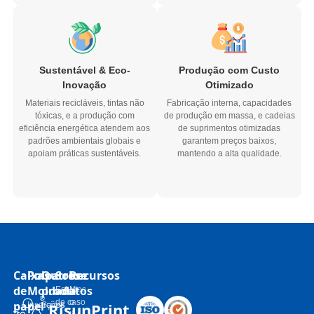
Sustentável & Eco-
Produção com Custo
Inovação
Otimizado
Materiais recicláveis, tintas não
Fabricação interna, capacidades
tóxicas, e a produção com
de produção em massa, e cadeias
eficiência energética atendem aos
de suprimentos otimizadas
padrões ambientais globais e
garantem preços baixos,
apoiam práticas sustentáveis.
mantendo a alta qualidade.
Caixas
Polpa
Outros
Sobre
Recursos
de
Moldada
produtos
Estudos
N
de caso
o
papel
RisunPrint
Inserções
Sacos