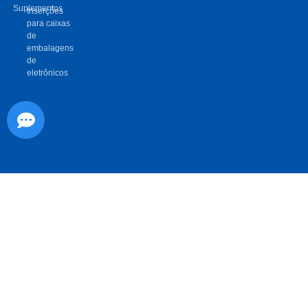
Suplementos
Inserções
para caixas
de
embalagens
de
eletrônicos