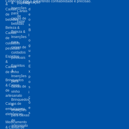
Certificado BSCI, garantindo confiabilidade e precisão.
Fabricação
&
papelão
&
í
Inserções
Caixas
d
Cartas
para
de
e
de
caixas de
bebidas
o
jogar
bebidas
s
Beleza &
B
Beleza &
Caixas
l
Inserções
de
o
para
cuidados
g
caixas de
pessoais
u
cuidados
e
Espíritos
pessoais
s
&
Espíritos
E
Caixas
&
x
de vinho
Inserções
p
Brinquedos
para
o
& Caixas
caixas de
s
de
vinho
i
artesanato
ç
Brinquedos
õ
Caixas de
&
e
embalagens
Inserções
s
eletrônicas
para caixas
de
Medicamento
artesanato
& Caixas de