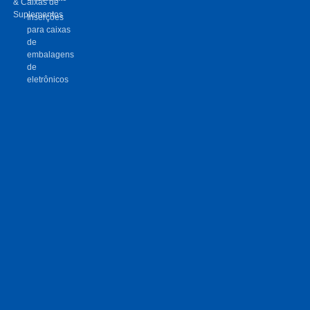
& Caixas de
Suplementos
Inserções
para caixas
de
embalagens
de
eletrônicos