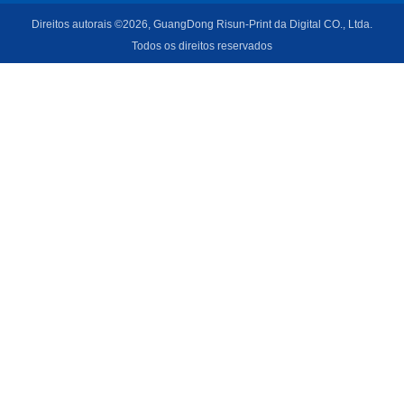
Direitos autorais ©2026, GuangDong Risun-Print da Digital CO., Ltda.
Todos os direitos reservados