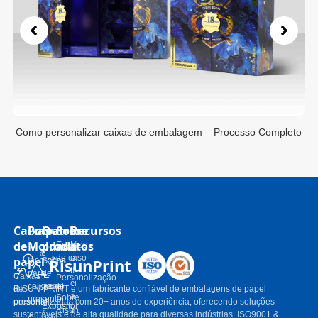
to
Como personalizar caixas de embalagem – Processo Completo
Caixas
Polpa
Outros
Sobre
Recursos
de
Moldada
produtos
Estudos
N
de caso
o
papel
RisunPrint
Inserções
Sacos
tí
para
de
Caixas
Personalização
ci
caixas de
papel
de
RISUN-PRINT é um fabricante confiável de embalagens de papel
a
Sobre
presente
presente
personalizadas com 20+ anos de experiência, oferecendo soluções
Expositor
s
Risun
sustentáveis ​​e de alta qualidade para diversas indústrias. ISO9001 &