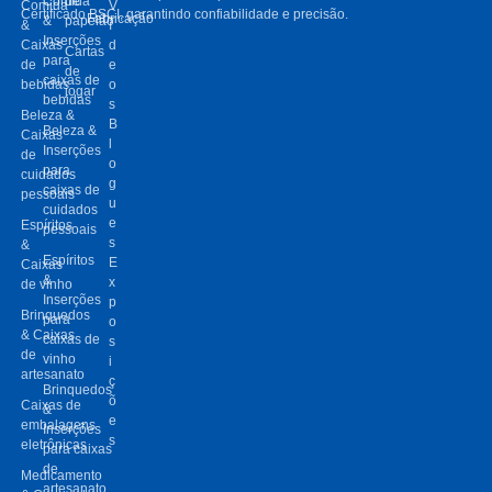
Comida
de
Comida
V
Certificado BSCI, garantindo confiabilidade e precisão.
Fabricação
&
papelão
&
í
Inserções
Caixas
d
Cartas
para
de
e
de
caixas de
bebidas
o
jogar
bebidas
s
Beleza &
B
Beleza &
Caixas
l
Inserções
de
o
para
cuidados
g
caixas de
pessoais
u
cuidados
e
Espíritos
pessoais
s
&
Espíritos
E
Caixas
&
x
de vinho
Inserções
p
Brinquedos
para
o
& Caixas
caixas de
s
de
vinho
i
artesanato
ç
Brinquedos
õ
Caixas de
&
e
embalagens
Inserções
s
eletrônicas
para caixas
de
Medicamento
artesanato