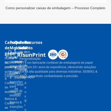
to
Como personalizar caixas de embalagem – Processo Completo
Caixas
Polpa
Outros
Sobre
Recursos
de
Moldada
produtos
Estudos
N
de caso
o
papel
RisunPrint
Inserções
Sacos
tí
para
de
Caixas
Personalização
ci
caixas de
papel
de
RISUN-PRINT é um fabricante confiável de embalagens de papel
a
Sobre
presente
presente
personalizadas com 20+ anos de experiência, oferecendo soluções
Expositor
s
Risun
sustentáveis ​​e de alta qualidade para diversas indústrias. ISO9001 &
Comida
de
Comida
V
Certificado BSCI, garantindo confiabilidade e precisão.
Fabricação
&
papelão
&
í
Inserções
Caixas
d
Cartas
para
de
e
de
caixas de
bebidas
o
jogar
bebidas
s
Beleza &
B
Beleza &
Caixas
l
Inserções
de
o