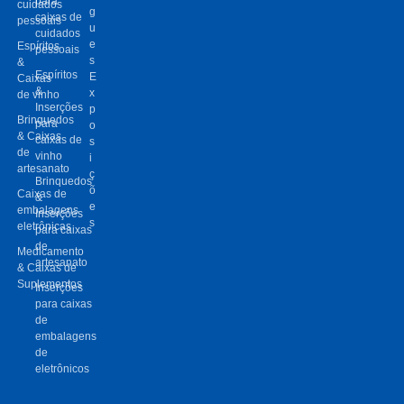
para
cuidados
g
caixas de
pessoais
u
cuidados
e
Espíritos
pessoais
s
&
Espíritos
E
Caixas
&
x
de vinho
Inserções
p
Brinquedos
para
o
& Caixas
caixas de
s
de
vinho
i
artesanato
ç
Brinquedos
õ
Caixas de
&
e
embalagens
Inserções
s
eletrônicas
para caixas
de
Medicamento
artesanato
& Caixas de
Suplementos
Inserções
para caixas
de
embalagens
de
eletrônicos