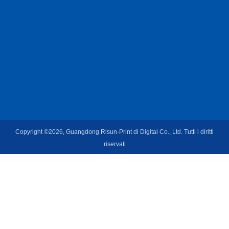
Copyright ©2026, Guangdong Risun-Print di Digital Co., Ltd. Tutti i diritti
riservati