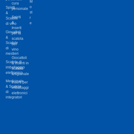
M
cura
o
Spiriti
personale
st
&
Spiriti
r
Scatole
&
e
di vino
Inserti
Giocattoli
per la
&
scatola
Scatole
del
di
vino
mestieri
Giocattoli
Scatole di
& Inserti in
imballaggio
scatola
elettronico
artigianale
Medicinale
Inserti per
& Scatole
imballaggi
di
elettronici
integratori