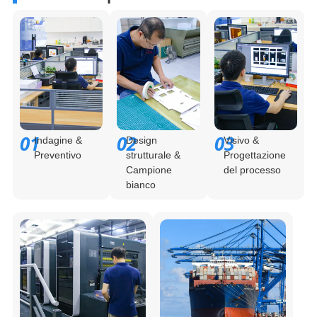
01
02
03
Indagine &
Design
Visivo &
Preventivo
strutturale &
Progettazione
Campione
del processo
bianco