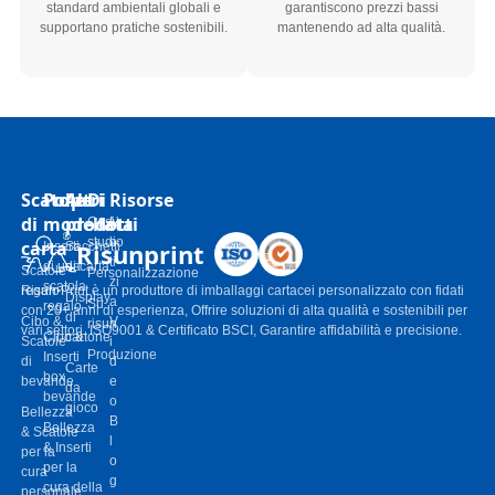
standard ambientali globali e
garantiscono prezzi bassi
supportano pratiche sostenibili.
mantenendo ad alta qualità.
Scatole
Polpa
Altri
Di
Risorse
di
modellata
prodotti
Casi
N
studio
o
carta
Risunprint
Inserti
Sacchetti
ti
di una
di carta
Scatole
Personalizzazione
zi
scatola
regalo
Risun-Print è un produttore di imballaggi cartacei personalizzato con fidati
Display
a
Su
regalo
con 20+ anni di esperienza, Offrire soluzioni di alta qualità e sostenibili per
di
Cibo &
V
risun
vari settori. ISO9001 & Certificato BSCI, Garantire affidabilità e precisione.
Cibo &
cartone
Scatole
i
Produzione
Inserti
di
d
Carte
box
bevande
e
da
bevande
o
gioco
Bellezza
B
Bellezza
& Scatole
l
& Inserti
per la
o
per la
cura
g
cura della
personale