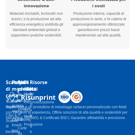
innovazione
i costi
Materiali riciclabili, Inchiostri non
Produzione interna, capacità di
tossici, e la produzione ad alta
produzione in serie, e le catene di
efficienza energetica soddisfa gli
approvvigionamento ottimizzate
standard ambientali globali e
garantiscono prezzi bassi
supportano pratiche sostenibili.
mantenendo ad alta qualità.
Scatole
Polpa
Altri
Di
Risorse
di
modellata
prodotti
Casi
N
studio
o
carta
Risunprint
Inserti
Sacchetti
ti
di una
di carta
Scatole
Personalizzazione
zi
scatola
regalo
Risun-Print è un produttore di imballaggi cartacei personalizzato con fidati
Display
a
Su
regalo
con 20+ anni di esperienza, Offrire soluzioni di alta qualità e sostenibili per
di
Cibo &
V
risun
vari settori. ISO9001 & Certificato BSCI, Garantire affidabilità e precisione.
Cibo &
cartone
Scatole
i
Produzione
Inserti
di
d
Carte
box
bevande
e
da