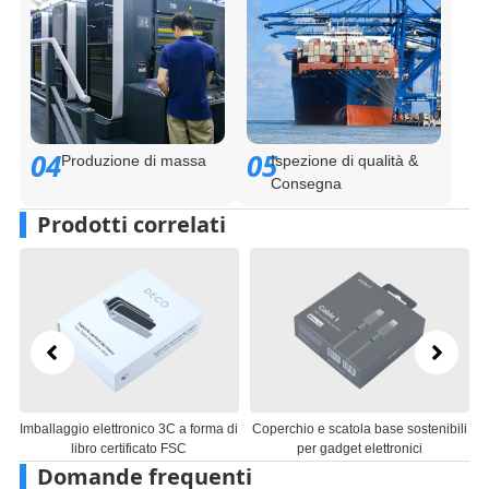
04
05
Produzione di massa
Ispezione di qualità &
Consegna
Prodotti correlati
ronico 3C a forma di
Coperchio e scatola base sostenibili
Scatole per imballag
rtificato FSC
per gadget elettronici
personalizzate Desig
Domande frequenti