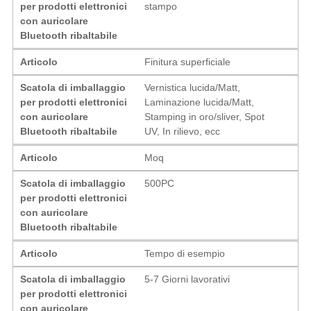
per prodotti elettronici
stampo
con auricolare
Bluetooth ribaltabile
Articolo
Finitura superficiale
Scatola di imballaggio
Vernistica lucida/Matt,
per prodotti elettronici
Laminazione lucida/Matt,
con auricolare
Stamping in oro/sliver, Spot
Bluetooth ribaltabile
UV, In rilievo, ecc
Articolo
Moq
Scatola di imballaggio
500PC
per prodotti elettronici
con auricolare
Bluetooth ribaltabile
Articolo
Tempo di esempio
Scatola di imballaggio
5-7 Giorni lavorativi
per prodotti elettronici
con auricolare