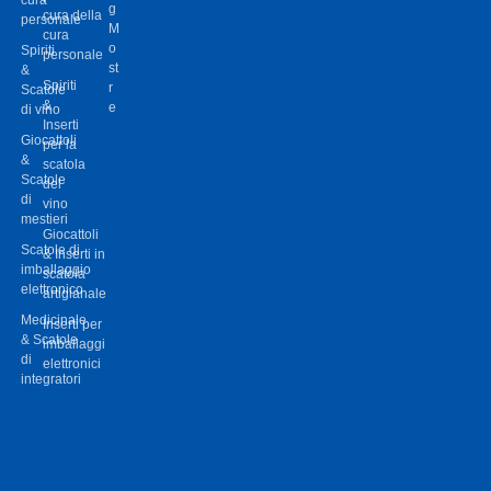
M
cura
o
Spiriti
personale
st
&
Spiriti
r
Scatole
&
e
di vino
Inserti
Giocattoli
per la
&
scatola
Scatole
del
di
vino
mestieri
Giocattoli
Scatole di
& Inserti in
imballaggio
scatola
elettronico
artigianale
Medicinale
Inserti per
& Scatole
imballaggi
di
elettronici
integratori