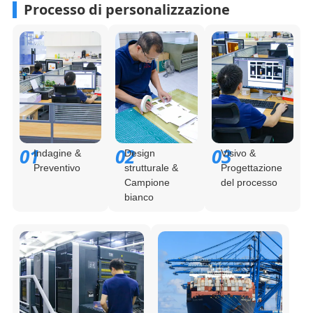
Processo di personalizzazione
01
02
03
Indagine &
Design
Visivo &
Preventivo
strutturale &
Progettazione
Campione
del processo
bianco