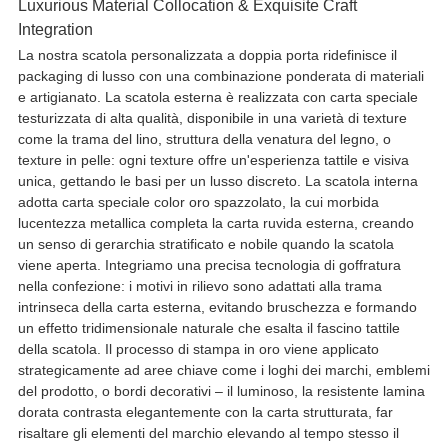
Luxurious Material Collocation & Exquisite Craft
Integration
La nostra scatola personalizzata a doppia porta ridefinisce il
packaging di lusso con una combinazione ponderata di materiali
e artigianato. La scatola esterna è realizzata con carta speciale
testurizzata di alta qualità, disponibile in una varietà di texture
come la trama del lino, struttura della venatura del legno, o
texture in pelle: ogni texture offre un'esperienza tattile e visiva
unica, gettando le basi per un lusso discreto. La scatola interna
adotta carta speciale color oro spazzolato, la cui morbida
lucentezza metallica completa la carta ruvida esterna, creando
un senso di gerarchia stratificato e nobile quando la scatola
viene aperta. Integriamo una precisa tecnologia di goffratura
nella confezione: i motivi in ​​rilievo sono adattati alla trama
intrinseca della carta esterna, evitando bruschezza e formando
un effetto tridimensionale naturale che esalta il fascino tattile
della scatola. Il processo di stampa in oro viene applicato
strategicamente ad aree chiave come i loghi dei marchi, emblemi
del prodotto, o bordi decorativi – il luminoso, la resistente lamina
dorata contrasta elegantemente con la carta strutturata, far
risaltare gli elementi del marchio elevando al tempo stesso il