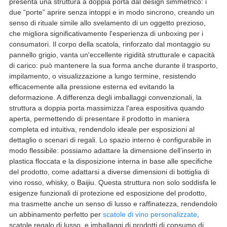
presenta una struttura a doppia porta dal design simmetrico: i
due “porte” aprire senza intoppi e in modo sincrono, creando un
senso di rituale simile allo svelamento di un oggetto prezioso,
che migliora significativamente l'esperienza di unboxing per i
consumatori. Il corpo della scatola, rinforzato dal montaggio su
pannello grigio, vanta un'eccellente rigidità strutturale e capacità
di carico: può mantenere la sua forma anche durante il trasporto,
impilamento, o visualizzazione a lungo termine, resistendo
efficacemente alla pressione esterna ed evitando la
deformazione. A differenza degli imballaggi convenzionali, la
struttura a doppia porta massimizza l'area espositiva quando
aperta, permettendo di presentare il prodotto in maniera
completa ed intuitiva, rendendolo ideale per esposizioni al
dettaglio o scenari di regali. Lo spazio interno è configurabile in
modo flessibile: possiamo adattare la dimensione dell’inserto in
plastica floccata e la disposizione interna in base alle specifiche
del prodotto, come adattarsi a diverse dimensioni di bottiglia di
vino rosso, whisky, o Baijiu. Questa struttura non solo soddisfa le
esigenze funzionali di protezione ed esposizione del prodotto,
ma trasmette anche un senso di lusso e raffinatezza, rendendolo
un abbinamento perfetto per
scatole di vino personalizzate
,
scatole regalo di lusso, e imballaggi di prodotti di consumo di