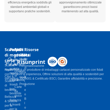
standard ambientali globali e
garantiscono prezzi bassi
supportano pratiche sostenibili.
mantenendo ad alta qualità.
Scatole
Polpa
Altri
Di
Risorse
di
modellata
prodotti
Casi
N
studio
o
carta
Risunprint
Inserti
Sacchetti
ti
di una
di carta
Scatole
Personalizzazione
zi
scatola
regalo
Risun-Print è un produttore di imballaggi cartacei personalizzato con fidati
Display
a
Su
regalo
con 20+ anni di esperienza, Offrire soluzioni di alta qualità e sostenibili per
di
Cibo &
V
risun
vari settori. ISO9001 & Certificato BSCI, Garantire affidabilità e precisione.
Cibo &
cartone
Scatole
i
Produzione
Inserti
di
d
Carte
box
bevande
e
da
bevande
o
gioco
Bellezza
B
Bellezza
& Scatole
l
& Inserti
per la
o
per la
cura
g
cura della
personale