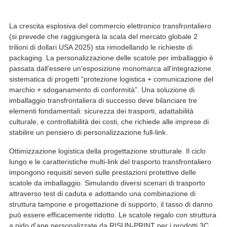
La crescita esplosiva del commercio elettronico transfrontaliero
(si prevede che raggiungerà la scala del mercato globale 2
trilioni di dollari USA 2025) sta rimodellando le richieste di
packaging. La personalizzazione delle scatole per imballaggio è
passata dall'essere un'esposizione monomarca all'integrazione
sistematica di progetti “protezione logistica + comunicazione del
marchio + sdoganamento di conformità”. Una soluzione di
imballaggio transfrontaliera di successo deve bilanciare tre
elementi fondamentali: sicurezza dei trasporti, adattabilità
culturale, e controllabilità dei costi, che richiede alle imprese di
stabilire un pensiero di personalizzazione full-link.
Ottimizzazione logistica della progettazione strutturale. Il ciclo
lungo e le caratteristiche multi-link del trasporto transfrontaliero
impongono requisiti severi sulle prestazioni protettive delle
scatole da imballaggio. Simulando diversi scenari di trasporto
attraverso test di caduta e adottando una combinazione di
struttura tampone e progettazione di supporto, il tasso di danno
può essere efficacemente ridotto. Le scatole regalo con struttura
a nido d'ape personalizzate da RISUN-PRINT per i prodotti 3C