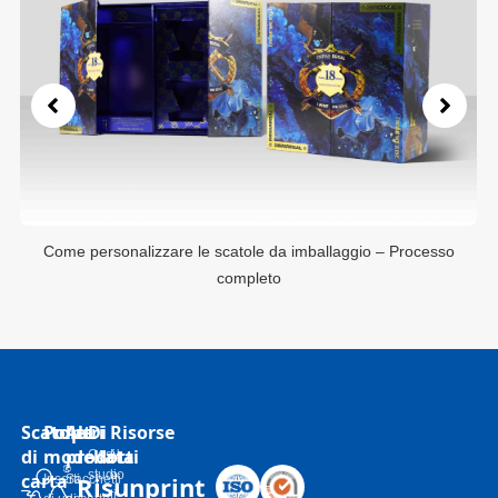
Come personalizzare le scatole da imballaggio – Processo
completo
Scatole
Polpa
Altri
Di
Risorse
di
modellata
prodotti
Casi
N
studio
o
carta
Risunprint
Inserti
Sacchetti
ti