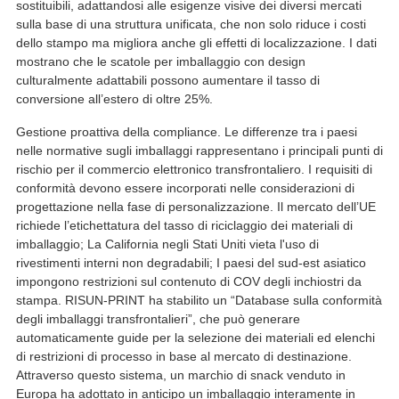
sostituibili, adattandosi alle esigenze visive dei diversi mercati
sulla base di una struttura unificata, che non solo riduce i costi
dello stampo ma migliora anche gli effetti di localizzazione. I dati
mostrano che le scatole per imballaggio con design
culturalmente adattabili possono aumentare il tasso di
conversione all’estero di oltre 25%.
Gestione proattiva della compliance. Le differenze tra i paesi
nelle normative sugli imballaggi rappresentano i principali punti di
rischio per il commercio elettronico transfrontaliero. I requisiti di
conformità devono essere incorporati nelle considerazioni di
progettazione nella fase di personalizzazione. Il mercato dell’UE
richiede l’etichettatura del tasso di riciclaggio dei materiali di
imballaggio; La California negli Stati Uniti vieta l'uso di
rivestimenti interni non degradabili; I paesi del sud-est asiatico
impongono restrizioni sul contenuto di COV degli inchiostri da
stampa. RISUN-PRINT ha stabilito un “Database sulla conformità
degli imballaggi transfrontalieri”, che può generare
automaticamente guide per la selezione dei materiali ed elenchi
di restrizioni di processo in base al mercato di destinazione.
Attraverso questo sistema, un marchio di snack venduto in
Europa ha adottato in anticipo un imballaggio interamente in