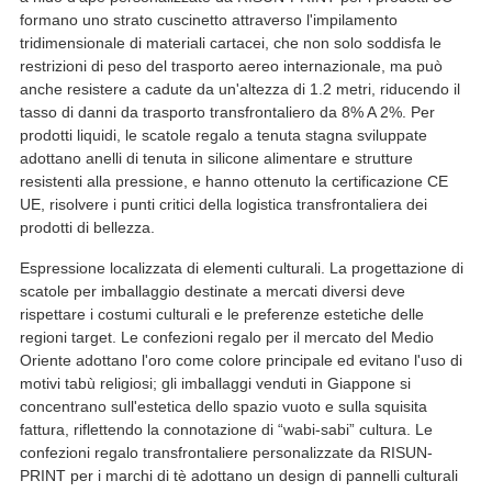
formano uno strato cuscinetto attraverso l'impilamento
tridimensionale di materiali cartacei, che non solo soddisfa le
restrizioni di peso del trasporto aereo internazionale, ma può
anche resistere a cadute da un'altezza di 1.2 metri, riducendo il
tasso di danni da trasporto transfrontaliero da 8% A 2%. Per
prodotti liquidi, le scatole regalo a tenuta stagna sviluppate
adottano anelli di tenuta in silicone alimentare e strutture
resistenti alla pressione, e hanno ottenuto la certificazione CE
UE, risolvere i punti critici della logistica transfrontaliera dei
prodotti di bellezza.
Espressione localizzata di elementi culturali. La progettazione di
scatole per imballaggio destinate a mercati diversi deve
rispettare i costumi culturali e le preferenze estetiche delle
regioni target. Le confezioni regalo per il mercato del Medio
Oriente adottano l'oro come colore principale ed evitano l'uso di
motivi tabù religiosi; gli imballaggi venduti in Giappone si
concentrano sull'estetica dello spazio vuoto e sulla squisita
fattura, riflettendo la connotazione di “wabi-sabi” cultura. Le
confezioni regalo transfrontaliere personalizzate da RISUN-
PRINT per i marchi di tè adottano un design di pannelli culturali