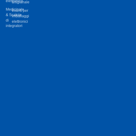
elettronico
artigianale
Medicinale
Inserti per
& Scatole
imballaggi
di
elettronici
integratori