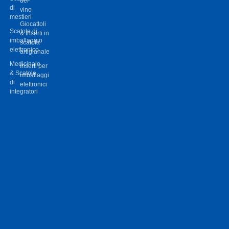
del
di
vino
mestieri
Giocattoli
Scatole di
& Inserti in
imballaggio
scatola
elettronico
artigianale
Medicinale
Inserti per
& Scatole
imballaggi
di
elettronici
integratori