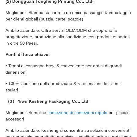
(2) Dongguan Tongheng Printing Co., Ltd.
Meglio per: Stampa su carta in un unico passaggio & imballaggio
per clienti globali (puzzle, carte, scatole)
Ambito aziendale: Offre servizi OEM/ODM che coprono la
progettazione, produzione alla spedizione, con prodotti esportati
in oltre 50 Paesi.
Punti di forza chiave:
• Tempi di consegna brevi & conveniente per ordini di grandi
dimensioni
• 100% ispezione della produzione & 5-recensioni dei clienti
stellari
（3）
Yiwu Kesheng Packaging Co., Ltd.
Meglio per: Semplice
confezione di confezioni regalo
per piccoli
accessori
Ambito aziendale: Kesheng si concentra su soluzioni convenienti
per portagioie, soprattutto per piccoli venditori online e ordini con