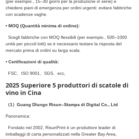
(per esempio., 15–30 giorni per la produzione in serie) e
chiedere piani di emergenza per ordini urgenti: evitare fabbriche
con scadenze vaghe.
• MOQ (Quantità minima di ordine):
Scegli fabbriche con MOQ flessibili (per esempio., 500–1000
unità per piccoli lotti) se è necessario testare la risposta del
mercato prima di ordini su larga scala.
• Certificazioni di qualità:
FSC、ISO 9001、SGS、ecc,
2025 Superiore 5 produttori di scatole di
vino in Cina
（1）
Guang
D
lungo Risun
–
Stampa
di Digital C
o.,
Ltd
Panoramica:
Fondato nel 2002, RisunPrint è un produttore leader di
imballaggi di carta personalizzati nella Greater Bay Area,