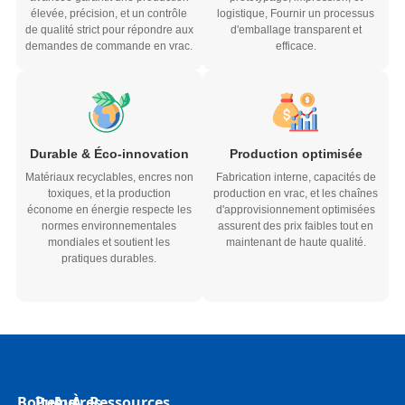
élevée, précision, et un contrôle
logistique, Fournir un processus
de qualité strict pour répondre aux
d'emballage transparent et
demandes de commande en vrac.
efficace.
Durable & Éco-innovation
Production optimisée
Matériaux recyclables, encres non
Fabrication interne, capacités de
toxiques, et la production
production en vrac, et les chaînes
économe en énergie respecte les
d'approvisionnement optimisées
normes environnementales
assurent des prix faibles tout en
mondiales et soutient les
maintenant de haute qualité.
pratiques durables.
Boîtes
Pulpe
Autres
À
Ressources