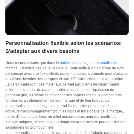
Personnalisation flexible selon les scénarios:
S'adapter aux divers besoins
Nous reconnaissons que dans le
boîtes d'emballage personnalisées
marché, Il n’existe pas de taille unique : cette boîte à vin en forme de livre
est conçue avec une flexibilité de personnalisation maximale pour s’adapter
aux divers besoins des marques et aux différents scénarios d’application..
La personnalisation des matériaux permet aux clients de choisir parmi
différentes qualités de papier double couche, ajuster l'épaisseur du
panneau gris, ou même sélectionner des papiers spéciaux alternatifs en
fonction du positionnement de leur marque et de leur budget. La
personnalisation du design comprend l'impression personnalisée de
couleurs d'accompagnement pour les logos et les slogans de la marque.,
motifs d'estampage dorés en relief personnalisés pour des motifs de
marque uniques, et des designs d'impression sur mesure pour des thèmes
saisonniers ou promotionnels.
La personnalisation de la taille garantit que la boîte s'adapte parfaitement à