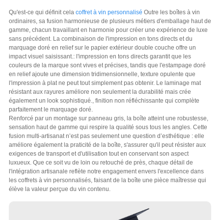
Qu'est-ce qui définit cela
coffret à vin personnalisé
Outre les boîtes à vin
ordinaires, sa fusion harmonieuse de plusieurs métiers d'emballage haut de
gamme, chacun travaillant en harmonie pour créer une expérience de luxe
sans précédent. La combinaison de l'impression en tons directs et du
marquage doré en relief sur le papier extérieur double couche offre un
impact visuel saisissant.: l'impression en tons directs garantit que les
couleurs de la marque sont vives et précises, tandis que l'estampage doré
en relief ajoute une dimension tridimensionnelle, texture opulente que
l'impression à plat ne peut tout simplement pas obtenir. Le laminage mat
résistant aux rayures améliore non seulement la durabilité mais crée
également un look sophistiqué., finition non réfléchissante qui complète
parfaitement le marquage doré.
Renforcé par un montage sur panneau gris, la boîte atteint une robustesse,
sensation haut de gamme qui respire la qualité sous tous les angles. Cette
fusion multi-artisanat n’est pas seulement une question d’esthétique : elle
améliore également la praticité de la boîte, s'assurer qu'il peut résister aux
exigences de transport et d'utilisation tout en conservant son aspect
luxueux. Que ce soit vu de loin ou retouché de près, chaque détail de
l'intégration artisanale reflète notre engagement envers l'excellence dans
les coffrets à vin personnalisés, faisant de la boîte une pièce maîtresse qui
élève la valeur perçue du vin contenu.