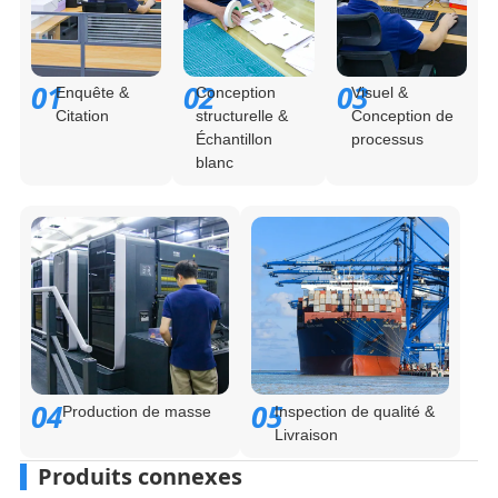
01
02
03
Enquête &
Conception
Visuel &
Citation
structurelle &
Conception de
Échantillon
processus
blanc
04
05
Production de masse
Inspection de qualité &
Livraison
Produits connexes