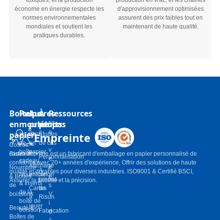
toxiques, et la production
production en vrac, et les chaînes
économe en énergie respecte les
d'approvisionnement optimisées
normes environnementales
assurent des prix faibles tout en
mondiales et soutient les
maintenant de haute qualité.
pratiques durables.
Boîtes
Pulpe
Autres
À
Ressources
en
moulée
produits
propos
N
o
papier
Empreinte
Inserts
Sacs
Études
u
de
en
de cas
Coffres-
v
boîte-
papier
cadeaux
Risun-imprime est un fabricant d'emballage en papier personnalisé de
Personnalisation
e
cadeau
confiance avec 20+ années d'expérience, Offrir des solutions de haute
Affichage
Nourriture
ll
À
qualité et durables pour diverses industries. ISO9001 & Certifié BSCI,
Nourriture
en carton
& Boîtes
e
propos
Assurer la fiabilité et la précision.
& Inserts
de
s
Cartes
de
de la
boissons
V
à
Risun
boîte de
i
jouer
Beauté &
boisson
Fabrication
d
Boîtes de