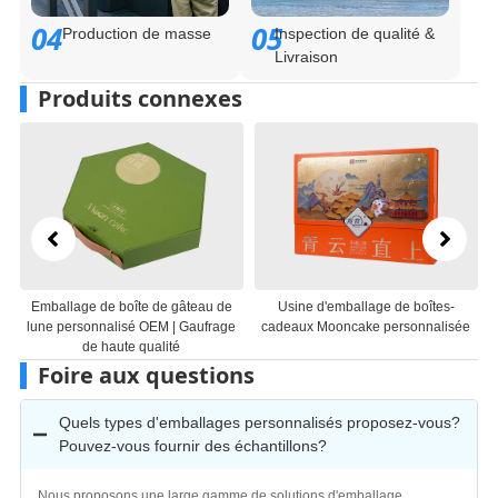
04
05
Production de masse
Inspection de qualité &
Livraison
Produits connexes
ge de boîte de gâteau de
Usine d'emballage de boîtes-
Boîte à gâteau
sonnalisé OEM | Gaufrage
cadeaux Mooncake personnalisée
Fabricant d
de haute qualité
Moon
Foire aux questions
Quels types d'emballages personnalisés proposez-vous?
Pouvez-vous fournir des échantillons?
Nous proposons une large gamme de solutions d'emballage