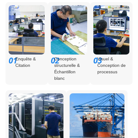
01
02
03
Enquête &
Conception
Visuel &
Citation
structurelle &
Conception de
Échantillon
processus
blanc