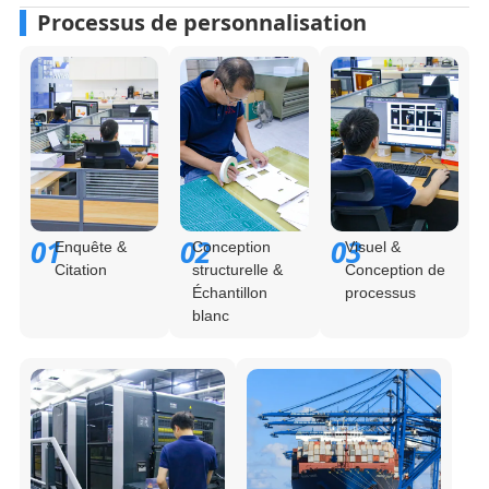
Processus de personnalisation
01
02
03
Enquête &
Conception
Visuel &
Citation
structurelle &
Conception de
Échantillon
processus
blanc