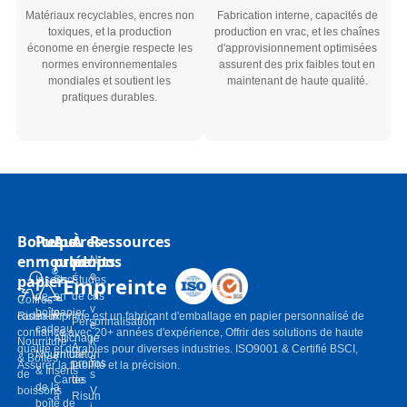
Matériaux recyclables, encres non
Fabrication interne, capacités de
toxiques, et la production
production en vrac, et les chaînes
économe en énergie respecte les
d'approvisionnement optimisées
normes environnementales
assurent des prix faibles tout en
mondiales et soutient les
maintenant de haute qualité.
pratiques durables.
Boîtes
Pulpe
Autres
À
Ressources
en
moulée
produits
propos
N
o
papier
Empreinte
Inserts
Sacs
Études
u
de
en
de cas
Coffres-
v
boîte-
papier
cadeaux
Risun-imprime est un fabricant d'emballage en papier personnalisé de
Personnalisation
e
cadeau
confiance avec 20+ années d'expérience, Offrir des solutions de haute
Affichage
Nourriture
ll
À
qualité et durables pour diverses industries. ISO9001 & Certifié BSCI,
Nourriture
en carton
& Boîtes
e
propos
Assurer la fiabilité et la précision.
& Inserts
de
s
Cartes
de
de la
boissons
V
à
Risun
boîte de
i
jouer
Beauté &