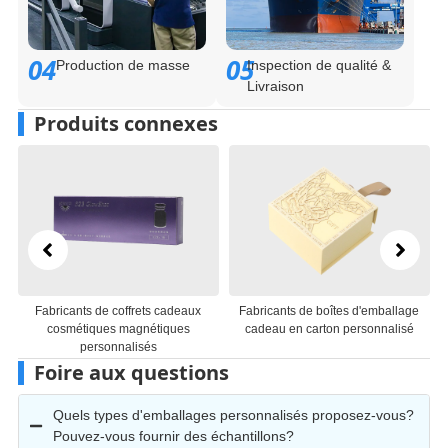
04
05
Production de masse
Inspection de qualité &
Livraison
Produits connexes
frets cadeaux
Fabricants de boîtes d'emballage
Fabricants d'emballages
agnétiques
cadeau en carton personnalisé
cadeaux en papier pers
lisés
Foire aux questions
Quels types d'emballages personnalisés proposez-vous?
Pouvez-vous fournir des échantillons?