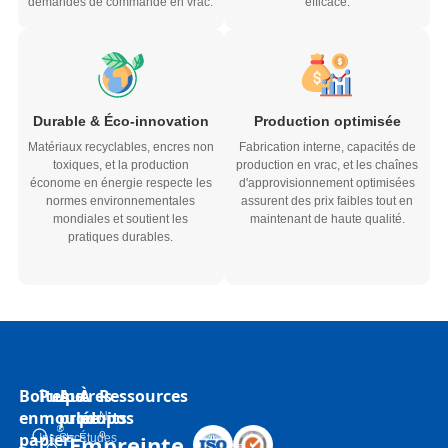
demandes de commande en vrac.
efficace.
Durable & Éco-innovation
Production optimisée
Matériaux recyclables, encres non
Fabrication interne, capacités de
toxiques, et la production
production en vrac, et les chaînes
économe en énergie respecte les
d'approvisionnement optimisées
normes environnementales
assurent des prix faibles tout en
mondiales et soutient les
maintenant de haute qualité.
pratiques durables.
Boîtes
Pulpe
Autres
À
Ressources
en
moulée
produits
propos
N
o
papier
Empreinte
Inserts
Sacs
Études