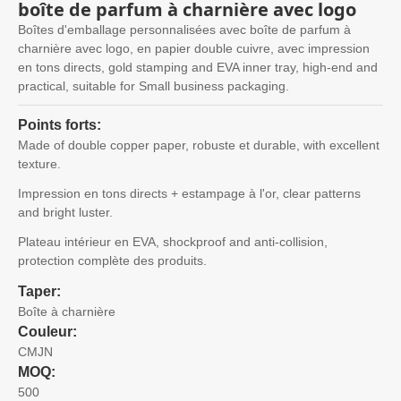
boîte de parfum à charnière avec logo
Boîtes d'emballage personnalisées avec boîte de parfum à
charnière avec logo, en papier double cuivre, avec impression
en tons directs,
gold stamping and EVA inner tray
,
high-end and
practical
,
suitable for Small business packaging
.
Points forts:
Made of double copper paper
, robuste et durable,
with excellent
texture
.
Impression en tons directs + estampage à l'or,
clear patterns
and bright luster
.
Plateau intérieur en EVA,
shockproof and anti-collision
,
protection complète des produits.
Taper:
Boîte à charnière
Couleur:
CMJN
MOQ:
500