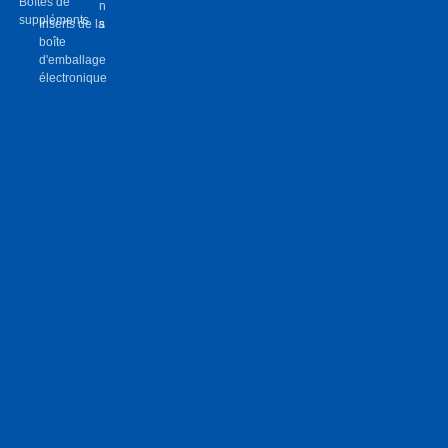
Boîtes de
n
suppléments
Inserts de la
s
boîte
d'emballage
électronique