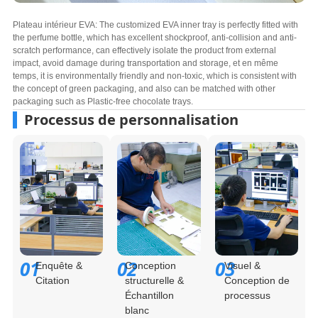
Plateau intérieur EVA:
The customized EVA inner tray is perfectly fitted with
the perfume bottle
,
which has excellent shockproof
,
anti-collision and anti-
scratch performance
,
can effectively isolate the product from external
impact
,
avoid damage during transportation and storage
, et en même
temps,
it is environmentally friendly and non-toxic
,
which is consistent with
the concept of green packaging
,
and also can be matched with other
packaging such as Plastic-free chocolate trays
.
Processus de personnalisation
01
02
03
Enquête &
Conception
Visuel &
Citation
structurelle &
Conception de
Échantillon
processus
blanc