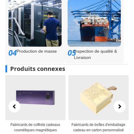
04
05
Production de masse
Inspection de qualité &
Livraison
Produits connexes
icants de coffrets cadeaux
Fabricants de boîtes d'emballage
Fabricants 
smétiques magnétiques
cadeau en carton personnalisé
cadeaux e