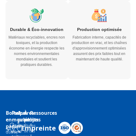
Durable & Éco-innovation
Production optimisée
Matériaux recyclables, encres non
Fabrication interne, capacités de
toxiques, et la production
production en vrac, et les chaînes
économe en énergie respecte les
d'approvisionnement optimisées
normes environnementales
assurent des prix faibles tout en
mondiales et soutient les
maintenant de haute qualité.
pratiques durables.
Boîtes
Pulpe
Autres
À
Ressources
en
moulée
produits
propos
N
o
papier
Empreinte
Inserts
Sacs
Études
u
de
en
de cas
Coffres-
v
boîte-
papier