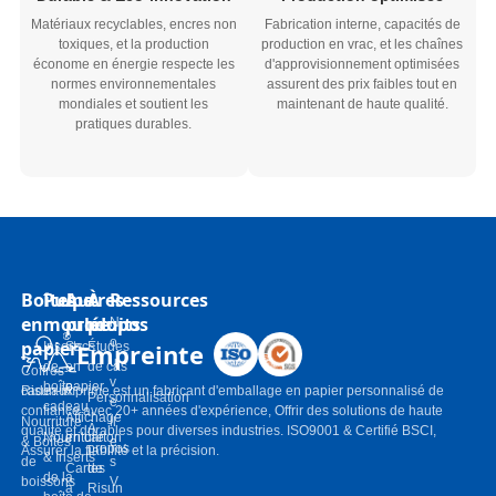
Matériaux recyclables, encres non
Fabrication interne, capacités de
toxiques, et la production
production en vrac, et les chaînes
économe en énergie respecte les
d'approvisionnement optimisées
normes environnementales
assurent des prix faibles tout en
mondiales et soutient les
maintenant de haute qualité.
pratiques durables.
Boîtes
Pulpe
Autres
À
Ressources
en
moulée
produits
propos
N
o
papier
Empreinte
Inserts
Sacs
Études
u
de
en
de cas
Coffres-
v
boîte-
papier
cadeaux
Risun-imprime est un fabricant d'emballage en papier personnalisé de
Personnalisation
e
cadeau
confiance avec 20+ années d'expérience, Offrir des solutions de haute
Affichage
Nourriture
ll
À
qualité et durables pour diverses industries. ISO9001 & Certifié BSCI,
Nourriture
en carton
& Boîtes
e
propos
Assurer la fiabilité et la précision.
& Inserts
de
s
Cartes
de
de la
boissons
V
à
Risun