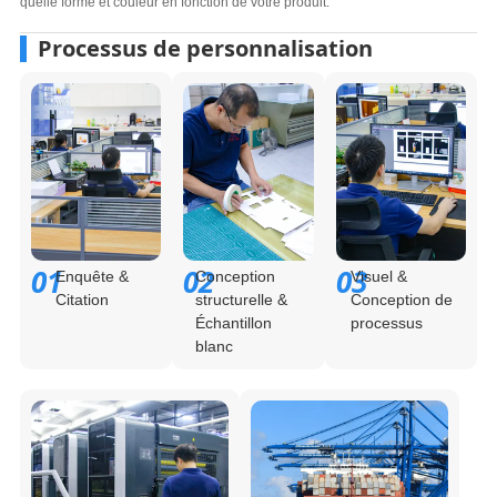
quelle forme et couleur en fonction de votre produit.
Processus de personnalisation
01
02
03
Enquête &
Conception
Visuel &
Citation
structurelle &
Conception de
Échantillon
processus
blanc