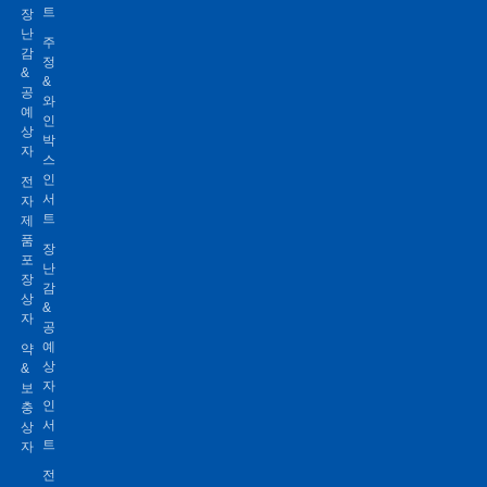
트
장
난
주
감
정
&
&
공
와
예
인
상
박
자
스
인
전
서
자
트
제
품
장
포
난
장
감
상
&
자
공
예
약
상
&
자
보
인
충
서
상
트
자
전