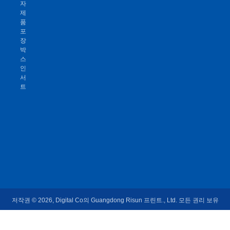
자
제
품
포
장
박
스
인
서
트
저작권 © 2026, Digital Co의 Guangdong Risun 프린트., Ltd. 모든 권리 보유