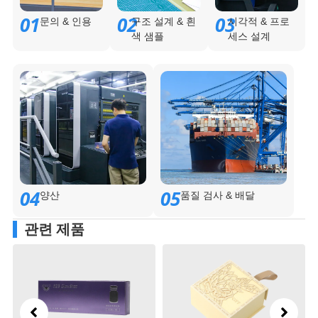
01
02
03
문의 & 인용
구조 설계 & 흰
시각적 & 프로
색 샘플
세스 설계
04
05
양산
품질 검사 & 배달
관련 제품