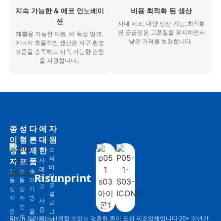
지속 가능한 & 에코 인노베이
비용 최적화 된 생산
션
사내 제조, 대량 생산 기능, 최적화
된 공급망은 고품질을 유지하면서
재활용 가능한 재료, 비 독성 잉크,
낮은 가격을 보장합니다..
에너지 효율적인 생산은 지구 환경
표준을 충족하고 지속 가능한 관행
을 지원합니다..
종
성
다
에
자
이
형
른
대
원
상
펄
제
한
소
식
자
프
품
사
비
례
선
선
종
Risunprint
디
연
물
물
이
오
구
상
상
가
블
자
자
방
사
로
인
용
음
골
그
서
Risun 프린트는 신뢰할 수있는 맞춤형 종이 포장 제조업체입니다 20+ 수년간
자
식
판
전