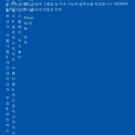
트
의 경험, 다양한 산업에 고품질 및 지속 가능한 솔루션을 제공합니다. ISO9001
정
&
지
시
& BSCI 인증, 신뢰성과 정밀성 보장.
의
음
음
디
회
료
식
스
Risun
상
&
플
에 대
자
음
레
해
료
이
아
조
박
름
카
작
스
다
드
인
움
놀
서
&
이
트
개
인
아
관
름
리
다
상
움
자
&
개
주
인
정
관
&
리
와
상
인
자
박
인
스
서