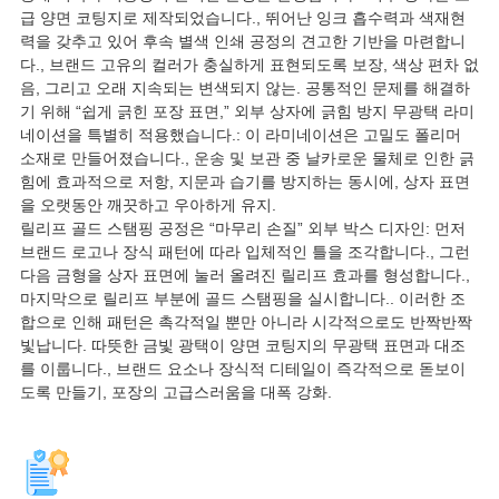
급 양면 코팅지로 제작되었습니다., 뛰어난 잉크 흡수력과 색재현
력을 갖추고 있어 후속 별색 인쇄 공정의 견고한 기반을 마련합니
다., 브랜드 고유의 컬러가 충실하게 표현되도록 보장, 색상 편차 없
음, 그리고 오래 지속되는 변색되지 않는. 공통적인 문제를 해결하
기 위해 “쉽게 긁힌 포장 표면,” 외부 상자에 긁힘 방지 무광택 라미
네이션을 특별히 적용했습니다.: 이 라미네이션은 고밀도 폴리머
소재로 만들어졌습니다., 운송 및 보관 중 날카로운 물체로 인한 긁
힘에 효과적으로 저항, 지문과 습기를 방지하는 동시에, 상자 표면
을 오랫동안 깨끗하고 우아하게 유지.
릴리프 골드 스탬핑 공정은 “마무리 손질” 외부 박스 디자인: 먼저
브랜드 로고나 장식 패턴에 따라 입체적인 틀을 조각합니다., 그런
다음 금형을 상자 표면에 눌러 올려진 릴리프 효과를 형성합니다.,
마지막으로 릴리프 부분에 골드 스탬핑을 실시합니다.. 이러한 조
합으로 인해 패턴은 촉각적일 뿐만 아니라 시각적으로도 반짝반짝
빛납니다. 따뜻한 금빛 광택이 양면 코팅지의 무광택 표면과 대조
를 이룹니다., 브랜드 요소나 장식적 디테일이 즉각적으로 돋보이
도록 만들기, 포장의 고급스러움을 대폭 강화.