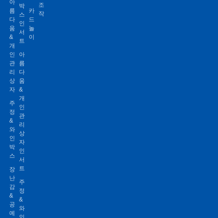
아
조
박
름
카
작
스
다
드
인
움
놀
서
&
이
트
개
인
아
관
름
리
다
상
움
자
&
개
주
인
정
관
&
리
와
상
인
자
박
인
스
서
트
장
난
주
감
정
&
&
공
와
예
인