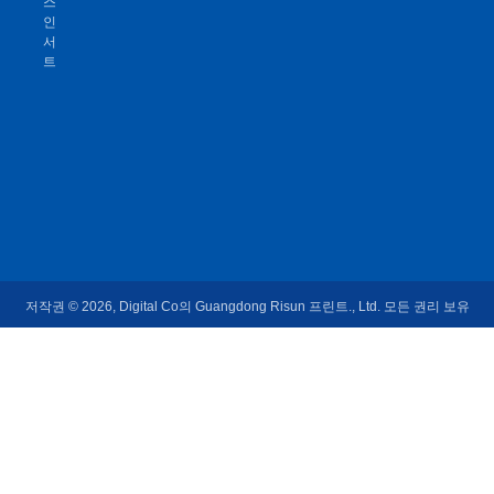
스
인
서
트
저작권 © 2026, Digital Co의 Guangdong Risun 프린트., Ltd. 모든 권리 보유