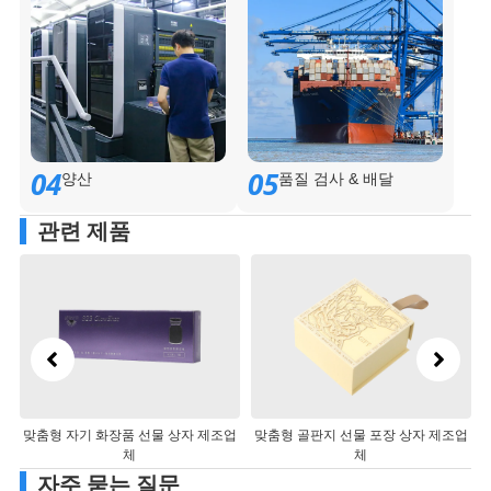
04
05
양산
품질 검사 & 배달
관련 제품
화장품 선물 상자 제조업
맞춤형 골판지 선물 포장 상자 제조업
맞춤형 종이 선물 
체
체
자주 묻는 질문