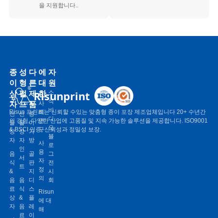
을 지원합니다..
종
성
다
에
자
이
형
른
대
원
상
펄
제
한
Risunprint
소
식
자
프
품
사
비
Risun 프린트는 신뢰할 수있는 맞춤형 종이 포장 제조업체입니다 20+ 수년간
례
선
선
종
디
의 경험, 다양한 산업에 고품질 및 지속 가능한 솔루션을 제공합니다. ISO9001
연
물
물
이
오
& BSCI 인증, 신뢰성과 정밀성 보장.
구
상
상
가
블
자
자
방
사
로
인
용
음
골
그
서
자
식
판
전
트
정
&
지
시
의
음
음
디
회
료
식
스
Risun
상
&
플
에 대
자
음
레
해
료
이