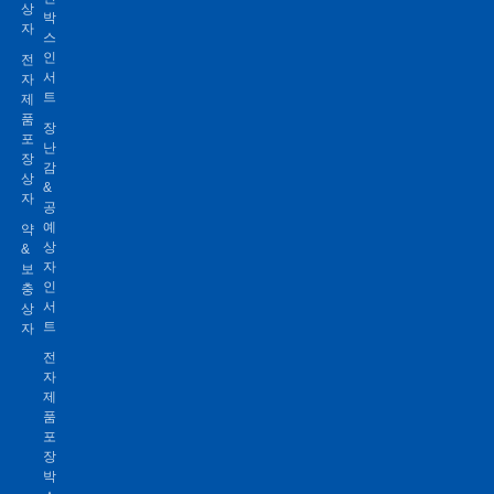
상
박
자
스
인
전
서
자
트
제
품
장
포
난
장
감
상
&
자
공
예
약
상
&
자
보
인
충
서
상
트
자
전
자
제
품
포
장
박