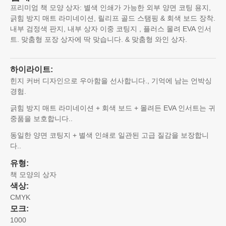
프리미엄 책 모양 상자: 별색 인쇄가 가능한 외부 양면 코팅 용지,
긁힘 방지 매트 라미네이션, 릴리프 골드 스탬핑 & 회색 보드 장착.
내부 검정색 판지, 내부 상자 이중 코팅지 , 플러스 몰려 EVA 인서
트. 맞춤형 포장 상자에 딱 맞습니다. & 맞춤형 와인 상자.
하이라이트:
힌지 커버 디자인으로 우아함을 선사합니다., 기억에 남는 언박싱
경험.
긁힘 방지 매트 라미네이션 + 회색 보드 + 몰려든 EVA 인서트는 귀
중품을 보호합니다..
동일한 양면 코팅지 + 별색 인쇄로 일관된 고급 질감을 보장합니
다..
유형:
책 모양의 상자
색상:
CMYK
모크:
1000