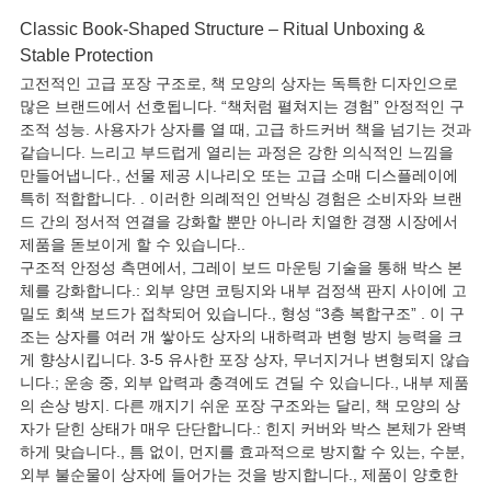
Classic Book-Shaped Structure – Ritual Unboxing &
Stable Protection
고전적인 고급 포장 구조로, 책 모양의 상자는 독특한 디자인으로
많은 브랜드에서 선호됩니다. “책처럼 펼쳐지는 경험” 안정적인 구
조적 성능. 사용자가 상자를 열 때, 고급 하드커버 책을 넘기는 것과
같습니다. 느리고 부드럽게 열리는 과정은 강한 의식적인 느낌을
만들어냅니다., 선물 제공 시나리오 또는 고급 소매 디스플레이에
특히 적합합니다. . 이러한 의례적인 언박싱 경험은 소비자와 브랜
드 간의 정서적 연결을 강화할 뿐만 아니라 치열한 경쟁 시장에서
제품을 돋보이게 할 수 있습니다..
구조적 안정성 측면에서, 그레이 보드 마운팅 기술을 통해 박스 본
체를 강화합니다.: 외부 양면 코팅지와 내부 검정색 판지 사이에 고
밀도 회색 보드가 접착되어 있습니다., 형성 “3층 복합구조” . 이 구
조는 상자를 여러 개 쌓아도 상자의 내하력과 변형 방지 능력을 크
게 향상시킵니다. 3-5 유사한 포장 상자, 무너지거나 변형되지 않습
니다.; 운송 중, 외부 압력과 충격에도 견딜 수 있습니다., 내부 제품
의 손상 방지. 다른 깨지기 쉬운 포장 구조와는 달리, 책 모양의 상
자가 닫힌 상태가 매우 단단합니다.: 힌지 커버와 박스 본체가 완벽
하게 맞습니다., 틈 없이, 먼지를 효과적으로 방지할 수 있는, 수분,
외부 불순물이 상자에 들어가는 것을 방지합니다., 제품이 양호한