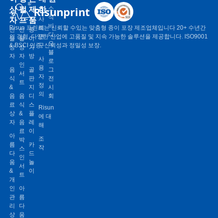
상
펄
제
한
Risunprint
소
식
자
프
품
사
비
Risun 프린트는 신뢰할 수있는 맞춤형 종이 포장 제조업체입니다 20+ 수년간
례
선
선
종
디
의 경험, 다양한 산업에 고품질 및 지속 가능한 솔루션을 제공합니다. ISO9001
연
물
물
이
오
& BSCI 인증, 신뢰성과 정밀성 보장.
구
상
상
가
블
자
자
방
사
로
인
용
음
골
그
서
자
식
판
전
트
정
&
지
시
의
음
음
디
회
료
식
스
Risun
상
&
플
에 대
자
음
레
해
료
이
아
조
박
름
카
작
스
다
드
인
움
놀
서
&
이
트
개
인
아
관
름
리
다
상
움