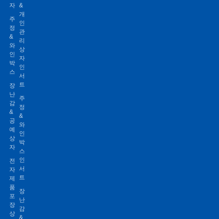
자
&
개
주
인
정
관
&
리
와
상
인
자
박
인
스
서
트
장
난
주
감
정
&
&
공
와
예
인
상
박
자
스
인
전
서
자
트
제
품
장
포
난
장
감
상
&