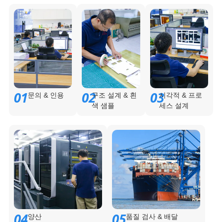
01
02
03
문의 & 인용
구조 설계 & 흰
시각적 & 프로
색 샘플
세스 설계
04
05
양산
품질 검사 & 배달