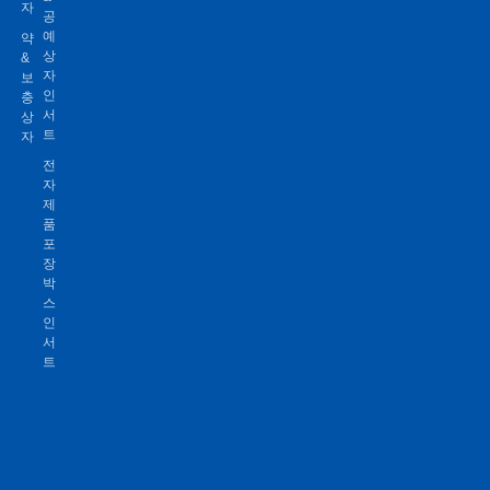
자
공
예
약
상
&
자
보
인
충
서
상
트
자
전
자
제
품
포
장
박
스
인
서
트