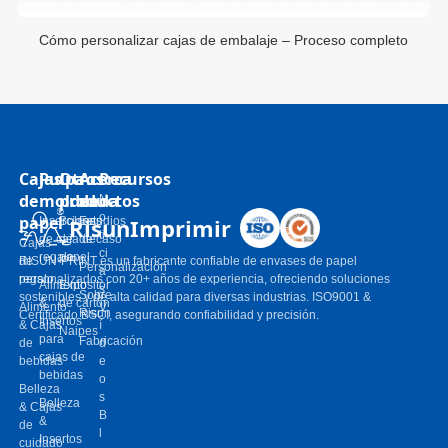
Cómo personalizar cajas de embalaje – Proceso completo
Cajas
Pulpa
Otros
Acerca
Recursos
de
moldeada
productos
de
N
o
papel
RisunImprimir
Inserciones
Bolsas
Estudios
ti
de caja de
de
de caso
Cajas
ci
regalo
papel
de
RISUN-PRINT es un fabricante confiable de envases de papel
Personalización
a
regalo
personalizados con 20+ años de experiencia, ofreciendo soluciones
Alimento
Expositor
s
Sobre
sostenibles y de alta calidad para diversas industrias. ISO9001 &
&
de cartón
Alimento
V
Risun
Certificado BSCI, asegurando confiabilidad y precisión.
Insertos
& Cajas
í
Naipes
para
Fabricación
de
d
cajas de
bebidas
e
bebidas
o
Belleza
s
Belleza
& Cajas
B
&
de
l
Insertos
cuidado