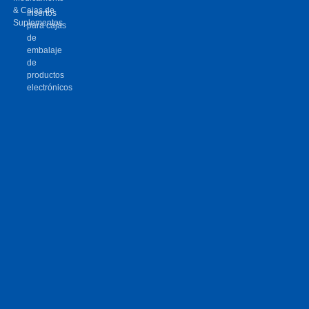
& Cajas de
Insertos
Suplementos
para cajas
de
embalaje
de
productos
electrónicos