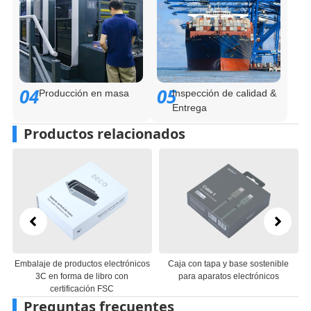
04
05
Producción en masa
Inspección de calidad &
Entrega
Productos relacionados
os electrónicos
Caja con tapa y base sostenible
Diseño con bisagras de
 libro con
para aparatos electrónicos
embalaje de productos e
ión FSC
personalizado
Preguntas frecuentes