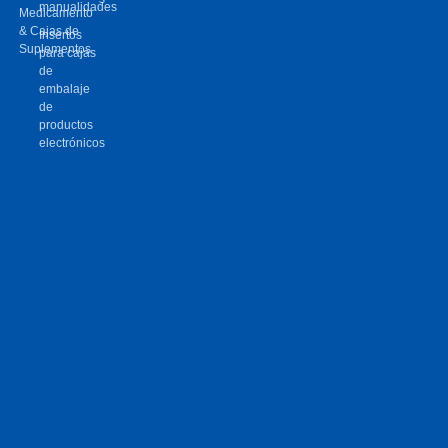
manualidades
Medicamento
& Cajas de
Insertos
Suplementos
para cajas
de
embalaje
de
productos
electrónicos