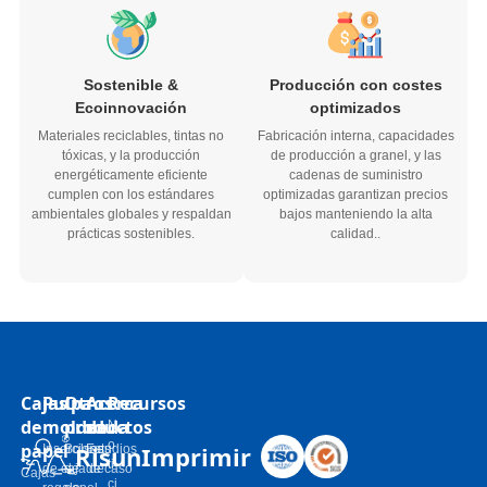
Sostenible &
Producción con costes
Ecoinnovación
optimizados
Materiales reciclables, tintas no
Fabricación interna, capacidades
tóxicas, y la producción
de producción a granel, y las
energéticamente eficiente
cadenas de suministro
cumplen con los estándares
optimizadas garantizan precios
ambientales globales y respaldan
bajos manteniendo la alta
prácticas sostenibles.
calidad..
Cajas
Pulpa
Otros
Acerca
Recursos
de
moldeada
productos
de
N
o
papel
RisunImprimir
Inserciones
Bolsas
Estudios
ti
de caja de
de
de caso
Cajas
ci