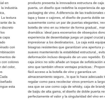
ial en
producto presenta la innovadora estructura de caja
 la industria
puerta, un diseño que redefine la experiencia de ap
ica,
packaging de vino. A diferencia de las tradicionales
. La textura
tapa y base o cajones, el diseño de puerta doble se
zante de la
suavemente como un par de puertas elegantes, rev
 discreto
botella de vino en su interior de forma gradual., ma
 los
dramática: ideal para escenarios de obsequios dond
la capa
experiencia de desembalaje juega un papel crucial 
rado
impresionar a los destinatarios.. La caja está equip
binado con
bisagras resistentes que garantizan una apertura y 
ombinación
suaves manteniendo la estabilidad estructural., evit
lementos de
deformación incluso después de un uso repetido. Es
n con colores
caja único no sólo añade un toque de sofisticación 
n del color,
sino que también ofrece ventajas prácticas.: Propor
os
fácil acceso a la botella de vino y garantiza un
 Cada
almacenamiento seguro., lo que lo hace adecuado 
 diseñado
regalar como para recolectar vinos premium a largo
tingue esta
sea que se use como caja de whisky, caja de brandy
de baijiu de alta gama, el diseño de doble puerta re
perfectamente el valor y la singularidad del vino en el