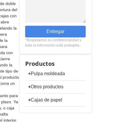
 de doble
ertura del
 cajas con
 abre
elando la
Entregar
nera
e la
*Respetamos su confidencialidad y
toda la información está protegida..
para
ada con
cierre
Productos
ando la
te tipo de
+
Pulpa moldeada
al producto
ciona un
+
Otros productos
tanto para
+
Cajas de papel
 plazo. Ya
, o caja
salta
 interior.