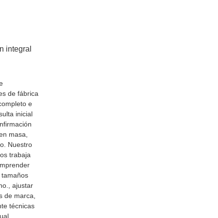
n integral
e
s de fábrica
 completo e
lta inicial
onfirmación
 en masa,
co. Nuestro
os trabaja
comprender
r tamaños
no., ajustar
es de marca,
te técnicas
ual.