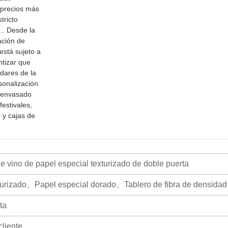
 precios más
tricto
.. Desde la
ación de
está sujeto a
ntizar que
dares de la
sonalización
e envasado
festivales,
 y cajas de
e vino de papel especial texturizado de doble puerta
xturizado、Papel especial dorado、Tablero de fibra de densida
ta
cliente