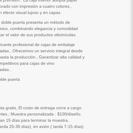
a premium.. La caja interior adopta papel
orado con impresión a cuatro colores.,
 efecto visual lujoso y en capas.
e doble puerta presenta un método de
único, combinando elegancia y comodidad
tar el valor de sus productos vitivinícolas.
icante profesional de cajas de embalaje
adas., Ofrecemos un servicio integral desde
hasta la producción., Garantizar alta calidad y
mpetitivos para cajas de vino
adas..
oble puerta
sta gratis, El costo de entrega corre a cargo
entes.; Muestra personalizada : $100/diseño.
an 15 días para terminar la muestra..
arda 25-30 días), en avión ( tarda 7-15 días).