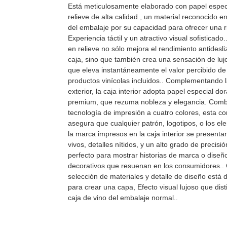
Está meticulosamente elaborado con papel espec
relieve de alta calidad., un material reconocido en
del embalaje por su capacidad para ofrecer una r
Experiencia táctil y un atractivo visual sofisticado.
en relieve no sólo mejora el rendimiento antidesli
caja, sino que también crea una sensación de lujo
que eleva instantáneamente el valor percibido de
productos vinícolas incluidos.. Complementando 
exterior, la caja interior adopta papel especial do
premium, que rezuma nobleza y elegancia. Com
tecnología de impresión a cuatro colores, esta c
asegura que cualquier patrón, logotipos, o los e
la marca impresos en la caja interior se presenta
vivos, detalles nítidos, y un alto grado de precisió
perfecto para mostrar historias de marca o diseñ
decorativos que resuenan en los consumidores..
selección de materiales y detalle de diseño está
para crear una capa, Efecto visual lujoso que dis
caja de vino del embalaje normal..