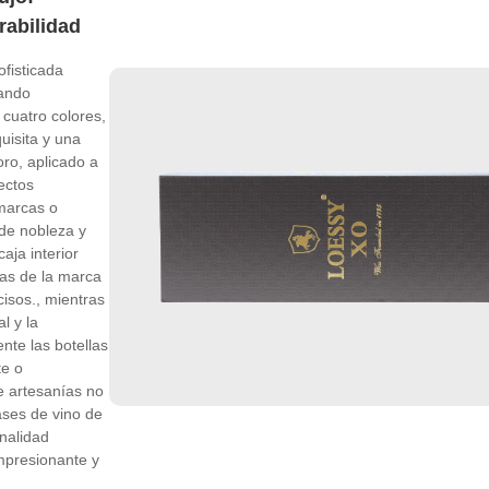
rabilidad
fisticada
rando
cuatro colores,
uisita y una
ro, aplicado a
fectos
 marcas o
de nobleza y
caja interior
ias de la marca
cisos., mientras
l y la
nte las botellas
te o
 artesanías no
ases de vino de
nalidad
impresionante y