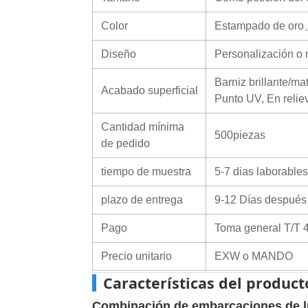
Color
Estampado de oro、
Diseño
Personalización o 
Barniz brillante/m
Acabado superficial
Punto UV, En reliev
Cantidad mínima
500piezas
de pedido
tiempo de muestra
5-7 dias laborables
plazo de entrega
9-12 Días después d
Pago
Toma general T/T 4
Precio unitario
EXW o MANDO
Características del product
Combinación de embarcaciones de l