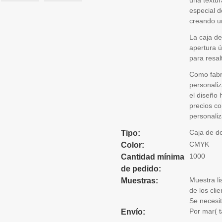
una textur
especial d
creando un
La caja d
apertura 
para resal
Como fabr
personaliz
el diseño 
precios co
personaliz
Caja de d
Tipo:
CMYK
Color:
1000
Cantidad mínima
de pedido:
Muestra li
Muestras:
de los cli
Se necesit
Por mar( t
Envío: