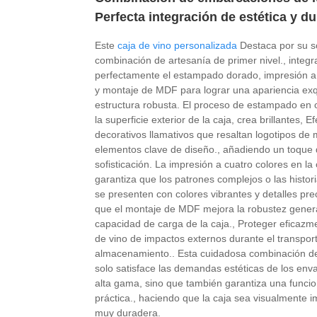
Perfecta integración de estética y du
Este
caja de vino personalizada
Destaca por su so
combinación de artesanía de primer nivel., integ
perfectamente el estampado dorado, impresión a 
y montaje de MDF para lograr una apariencia exq
estructura robusta. El proceso de estampado en o
la superficie exterior de la caja, crea brillantes, E
decorativos llamativos que resaltan logotipos de
elementos clave de diseño., añadiendo un toque 
sofisticación. La impresión a cuatro colores en la 
garantiza que los patrones complejos o las histor
se presenten con colores vibrantes y detalles pre
que el montaje de MDF mejora la robustez genera
capacidad de carga de la caja., Proteger eficazme
de vino de impactos externos durante el transpor
almacenamiento.. Esta cuidadosa combinación de
solo satisface las demandas estéticas de los env
alta gama, sino que también garantiza una funcio
práctica., haciendo que la caja sea visualmente 
muy duradera.