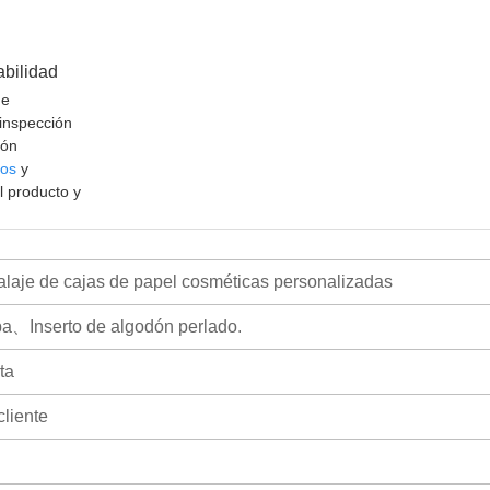
abilidad
de
 inspección
ión
cos
y
l producto y
laje de cajas de papel cosméticas personalizadas
pa、Inserto de algodón perlado.
ta
cliente