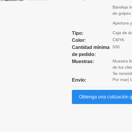
Bandeja in
de golpes
Apertura y
Caja de d
Tipo:
CMYK
Color:
500
Cantidad mínima
de pedido:
Muestra li
Muestras:
de los cli
Se necesit
Por mar( t
Envío:
Obtenga una cotización g