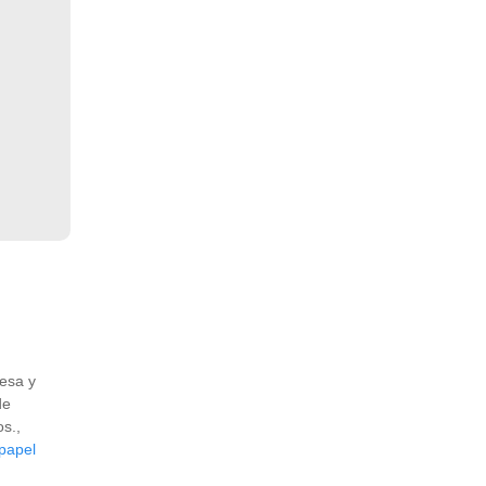
uesa y
de
s.,
 papel