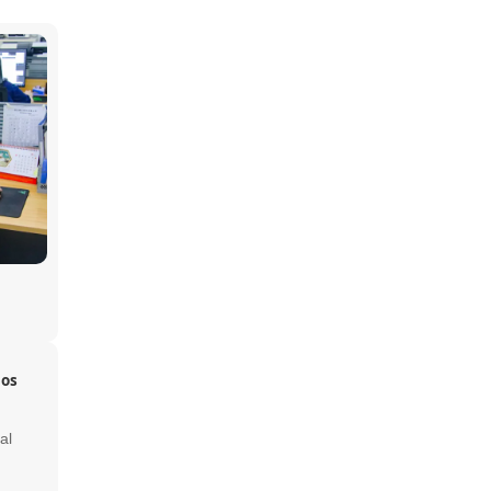
hos
u
al