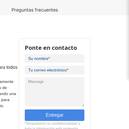
o
Preguntas frecuentes
Ponte en contacto
ara todos
etamente
s de
nando una
 para
io.
Entregar
*Respetamos su confidencialidad y
toda la información está protegida..