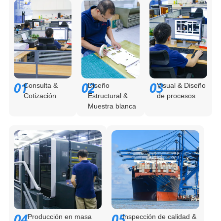
01
02
03
Consulta &
Diseño
Visual & Diseño
Cotización
Estructural &
de procesos
Muestra blanca
04
05
Producción en masa
Inspección de calidad &