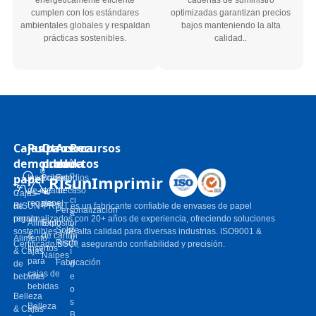
energéticamente eficiente
cadenas de suministro
cumplen con los estándares
optimizadas garantizan precios
ambientales globales y respaldan
bajos manteniendo la alta
prácticas sostenibles.
calidad..
Cajas
Pulpa
Otros
Acerca
Recursos
de
moldeada
productos
de
N
o
papel
RisunImprimir
Inserciones
Bolsas
Estudios
ti
de caja de
de
de caso
Cajas
ci
regalo
papel
de
RISUN-PRINT es un fabricante confiable de envases de papel
Personalización
a
regalo
personalizados con 20+ años de experiencia, ofreciendo soluciones
Alimento
Expositor
s
Sobre
sostenibles y de alta calidad para diversas industrias. ISO9001 &
&
de cartón
Alimento
V
Risun
Certificado BSCI, asegurando confiabilidad y precisión.
Insertos
& Cajas
í
Naipes
para
Fabricación
de
d
cajas de
bebidas
e
bebidas
o
Belleza
s
Belleza
& Cajas
B