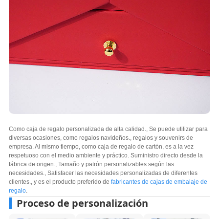
Como caja de regalo personalizada de alta calidad., Se puede utilizar para
diversas ocasiones, como regalos navideños., regalos y souvenirs de
empresa. Al mismo tiempo, como caja de regalo de cartón, es a la vez
respetuoso con el medio ambiente y práctico. Suministro directo desde la
fábrica de origen., Tamaño y patrón personalizables según las
necesidades., Satisfacer las necesidades personalizadas de diferentes
clientes., y es el producto preferido de
fabricantes de cajas de embalaje de
regalo
.
Proceso de personalización